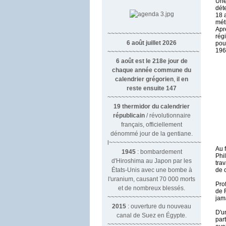
Une
déte
18 
mét
Apr
~~~~~~~~~~~~~~~~~~~~~~~~~~~~~~
rég
6 août juillet 2026
pou
196
~~~~~~~~~~~~~~~~~~~~~~~~~~
6 août est le 218e jour de
chaque année commune du
calendrier grégorien
,
il en
reste ensuite 147
~~~~~~~~~~~~~~~~~~~~~~~~~~~~~~~~
19 thermidor du calendrier
républicain
/ révolutionnaire
français, officiellement
dénommé jour de la gentiane.
l~~~~~~~~~~~~~~~~~~~~~~~~~~~
Au 
1945
: bombardement
Phi
d'Hiroshima au Japon par les
trav
États-Unis avec une bombe à
de c
l'uranium, causant 70 000 morts
Pro
et de nombreux blessés.
de 
~~~~~~~~~~~~~~~~~~~~~~~~~~~~~~~
jam
2015
: ouverture du nouveau
D'un
canal de Suez en Égypte.
par
~~~~~~~~~~~~~~~~~~~~~~~~~~~~~~~~~