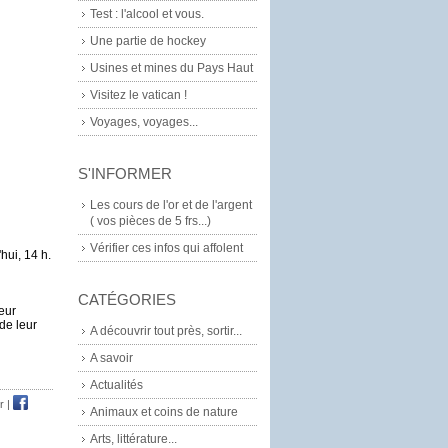
Test : l'alcool et vous.
Une partie de hockey
Usines et mines du Pays Haut
Visitez le vatican !
Voyages, voyages...
S'INFORMER
Les cours de l'or et de l'argent
( vos pièces de 5 frs...)
Vérifier ces infos qui affolent
hui, 14 h.
CATÉGORIES
eur
de leur
A découvrir tout près, sortir...
A savoir
Actualités
r
|
Animaux et coins de nature
Arts, littérature...