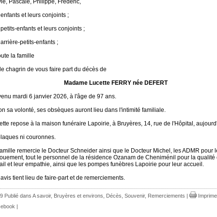
ie, Pascale, Philippe, Frédéric,
enfants et leurs conjoints ;
petits-enfants et leurs conjoints ;
arrière-petits-enfants ;
oute la famille
 le chagrin de vous faire part du décès de
Madame
Lucette
FERRY
née DEFERT
venu mardi 6 janvier 2026, à l'âge de 97 ans.
~~~
on sa volonté, ses obsèques auront lieu dans l'intimité familiale.
ette repose à la maison funéraire Lapoirie, à Bruyères, 14, rue de l'Hôpital, aujourd'
plaques ni couronnes.
famille remercie le Docteur Schneider ainsi que le Docteur Michel, les ADMR pour l
ouement, tout le personnel de la résidence Ozanam de Cheniménil pour la qualité 
vail et leur empathie, ainsi que les pompes funèbres Lapoirie pour leur accueil.
avis tient lieu de faire-part et de remerciements.
9 Publié dans
A savoir
,
Bruyères et environs
,
Décès, Souvenir, Remerciements
|
Imprime
ebook
|