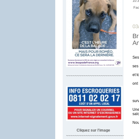
10:3
Fac
03
Br
An
Ses 
ses 
et t
~~~~~~~~~~~~~~~~~~~~~~~~~~
ont
sur
Une
sal
Nou
Cliquez sur l'image
~~~~~~~~~~~~~~~~~~~~~~~~~~~~~~~~~