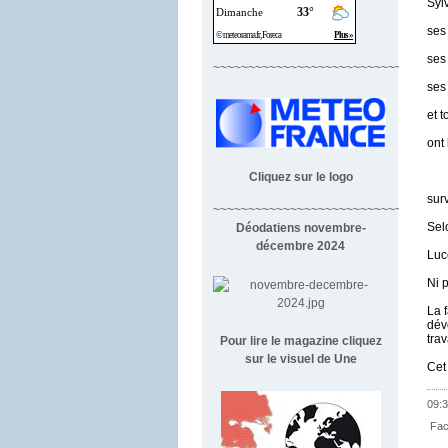
Sylv
ses 
ses 
~~~~~~~~~~~~~~~~~~~~~~~~~~~~
ses 
et t
ont
Cliquez sur le logo
sur
~~~~~~~~~~~~~~~~~~~~~~~~~~~~~~~~~
Sel
Déodatiens novembre-
décembre 2024
Luc
Ni 
La 
dév
tra
Pour lire le magazine cliquez
sur le visuel de Une
Cet 
09:3
Fac