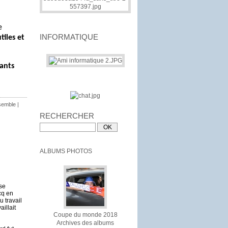
e
INFORMATIQUE
tiles et
tants
semble
|
RECHERCHER
ALBUMS PHOTOS
se
cq en
 travail
aillait
Coupe du monde 2018
Archives des albums