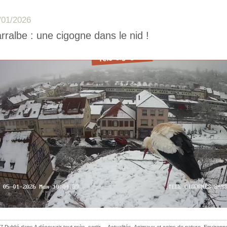
/01/2026
rralbe : une cigogne dans le nid !
7 Publié dans
A découvrir tout près, sortir...
,
Actualités
,
Animaux et coins de nature
,
Environn