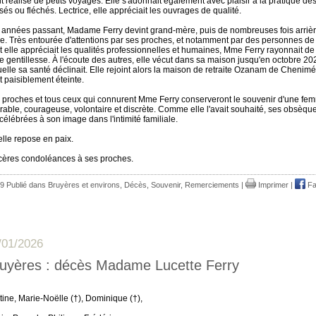
it réalisé de petits voyages. Elle s'adonnait également avec plaisir à la pratique de
sés ou fléchés. Lectrice, elle appréciait les ouvrages de qualité.
 années passant, Madame Ferry devint grand-mère, puis de nombreuses fois arriè
e.
Très entourée d'attentions par ses proches, et notamment par des personnes d
t elle appréciait les qualités professionnelles et humaines, Mme Ferry rayonnait d
de gentillesse. À l'écoute des autres, elle vécut dans sa maison jusqu'en octobre 20
uelle sa santé déclinait. Elle rejoint alors la maison de retraite Ozanam de Chenimén
st paisiblement éteinte.
 proches et tous ceux qui connurent Mme Ferry conserveront le souvenir d'une fe
rable, courageuse, volontaire et discrète. Comme elle l'avait souhaité, ses obsèqu
célébrées à son image dans l'intimité familiale.
elle repose en paix.
cères condoléances à ses proches.
9 Publié dans
Bruyères et environs
,
Décès, Souvenir, Remerciements
|
Imprimer
|
Fa
/01/2026
uyères : décès Madame Lucette Ferry
tine, Marie-Noëlle (†), Dominique (†),