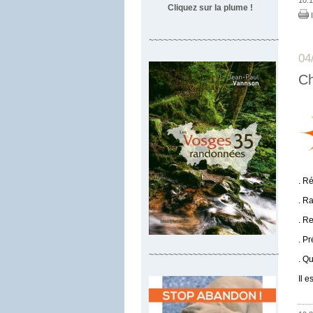
Cliquez sur la plume !
I
~~~~~~~~~~~~~~~~~~~~~~~~~~~~~~~~~
04
Ch
. Ré
. R
. R
. P
~~~~~~~~~~~~~~~~~~~~~~~~~~~~~~~~~
. Q
Il 