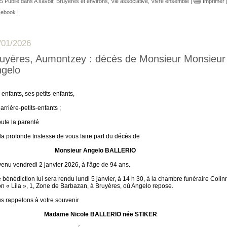
5 Publié dans
A savoir
,
Bruyères et environs
,
Vie associative
,
Vivre ensemble
|
Imprimer
ebook
|
/01/2026
uyères, Aumontzey : décès de Monsieur Monsieur
gelo
enfants, ses petits-enfants,
arrière-petits-enfants ;
oute la parenté
 la profonde tristesse de vous faire part du décès de
Monsieur
Angelo
BALLERIO
venu vendredi 2 janvier 2026, à l'âge de 94 ans.
 bénédiction lui sera rendu lundi 5 janvier, à 14 h 30, à la chambre funéraire Colin
on « Lila », 1, Zone de Barbazan, à Bruyères, où Angelo repose.
s rappelons à votre souvenir
Madame Nicole BALLERIO née STIKER
~~~