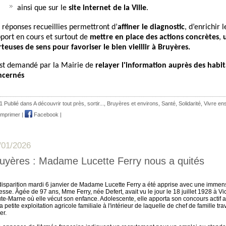
ainsi que sur le
site internet de la Ville
.
 réponses recueillies permettront d’
affiner le diagnostic
, d’enrichir l
port en cours et surtout de
mettre en place des actions concrètes
,
u
teuses de sens pour favoriser le bien vieillir à Bruyères.
est demandé par la Mairie de
relayer l'information auprès des habi
ncernés
1 Publié dans
A découvrir tout près, sortir...
,
Bruyères et environs
,
Santé
,
Solidarité
,
Vivre en
mprimer
|
Facebook
|
/01/2026
uyères : Madame Lucette Ferry nous a quités
disparition mardi 6 janvier de Madame Lucette Ferry a été apprise avec une immen
tesse. Âgée de 97 ans, Mme Ferry, née Defert, avait vu le jour le 18 juillet 1928 à Vi
te-Marne où elle vécut son enfance. Adolescente, elle apporta son concours actif au
a petite exploitation agricole familiale à l'intérieur de laquelle de chef de famille trav
ier.