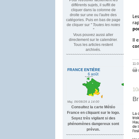
différents sujets, il suffit de
cliquer dans la colonne de
droite sur une ou l'autre des
Les
catégories. Puis en bas de page
rap
de cliquer sur
" Toutes les notes
por
"
Vous pouvez aussi aller
directement sur le calendrier.
Il 
Tous les articles restent
co
archivés.
~~~~~~~~~~~~~~~~~~~~~~~~~~~~~~~~~
11:0
I
10
Br
Consultez la carte Météo
France en cliquant sur le logo.
La 
tris
Soyez très vigilant si des
Hau
phénomènes dangereux sont
de l
prévus.
l'os
~~~~~~~~~~~~~~~~~~~~~~~~~~~~