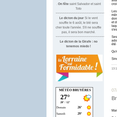
ava
.
On fête
saint Salvador et saint
croi
Toto
Les
~~~~~~~~~~~~~~~~~~~~~~~~~~~~~~
mèr
Le dicton du jour
Si le vent
don
et 
souffle le 6 août, le blé sera
laq
cher toute l'année. S'il ne souffle
s'e
pas, il sera bon marché.
~~~~~~~~~~~~~~~~~~~~~~~~~~~~~~~
Ses
ado
Le dicton de la Girafe : no
été 
tenemos miedo !
Qu'
Sin
13:1
07
MÉTÉO BRUYÈRES
Br
Mar