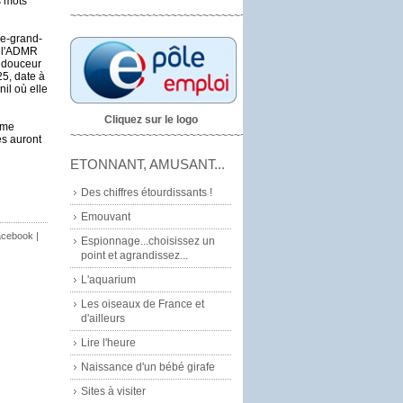
s mots
~~~~~~~~~~~~~~~~~~~~~~~~~~~~
re-grand-
e l'ADMR
e douceur
25, date à
il où elle
Cliquez sur le logo
mme
~~~~~~~~~~~~~~~~~~~~~~~~~~~~~
es auront
ETONNANT, AMUSANT...
Des chiffres étourdissants !
Emouvant
cebook
|
Espionnage...choisissez un
point et agrandissez...
L'aquarium
Les oiseaux de France et
d'ailleurs
Lire l'heure
Naissance d'un bébé girafe
Sites à visiter