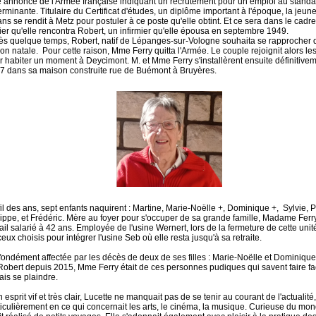
 annonce de l'Armée française indiquant un recrutement pour un emploi au standar
rminante. Titulaire du Certificat d'études, un diplôme important à l'époque, la jeune 
ans se rendit à Metz pour postuler à ce poste qu'elle obtint. Et ce sera dans le cadr
ier qu'elle rencontra Robert, un infirmier qu'elle épousa en septembre 1949.
ès quelque temps, Robert, natif de Lépanges-sur-Vologne souhaita se rapprocher 
ion natale. Pour cette raison, Mme Ferry quitta l'Armée. Le couple rejoignit alors l
r habiter un moment à Deycimont. M. et Mme Ferry s'installèrent ensuite définitive
7 dans sa maison construite rue de Buémont à Bruyères.
fil des ans, sept enfants naquirent : Martine, Marie-Noëlle +, Dominique +, Sylvie, 
lippe, et Frédéric. Mère au foyer pour s'occuper de sa grande famille, Madame Ferry 
ail salarié à 42 ans. Employée de l'usine Wernert, lors de la fermeture de cette unité,
eux choisis pour intégrer l'usine Seb où elle resta jusqu'à sa retraite.
fondément affectée par les décès de deux de ses filles : Marie-Noëlle et Dominiqu
Robert depuis 2015, Mme Ferry était de ces personnes pudiques qui savent faire f
ais se plaindre.
 esprit vif et très clair, Lucette ne manquait pas de se tenir au courant de l'actualité,
ticulièrement en ce qui concernait les arts, le cinéma, la musique. Curieuse du mon
~~~