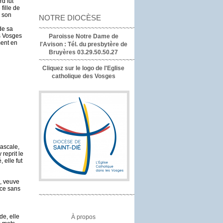
d fut
fille de
e son
NOTRE DIOCÈSE
~~~~~~~~~~~~~~~~~~~~~~~~~~~~~~~~~~
de sa
es Vosges
Paroisse Notre Dame de
ment en
l'Avison :
Tél. du presbytère de
Bruyères 03.29.50.50.27
~~~~~~~~~~~~~~~~~~~~~~~~~~~~~~~~
Cliquez sur le logo de l'Eglise
catholique des Vosges
Pascale,
reprit le
 elle fut
e, veuve
ace sans
~~~~~~~~~~~~~~~~~~~~~~~~~~~~~~~~
de, elle
À propos