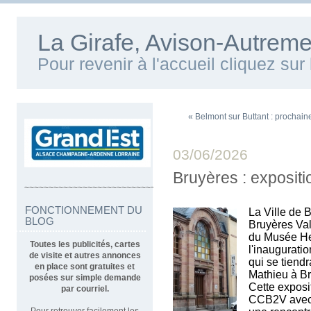
La Girafe, Avison-Autreme
Pour revenir à l'accueil cliquez su
« Belmont sur Buttant : prochain
03/06/2026
Bruyères : exposi
~~~~~~~~~~~~~~~~~~~~~~~~~~~~~~~~~~
FONCTIONNEMENT DU
La Ville de
BLOG
Bruyères Val
du Musée Hen
Toutes les publicités, cartes
l'inaugurati
de visite et autres annonces
qui se tiendra
en place sont gratuites et
Mathieu à B
posées sur simple demande
Cette exposi
par courriel.
CCB2V avec 
Pour retrouver facilement les