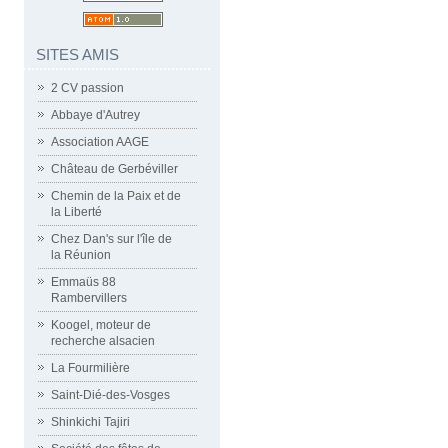
SITES AMIS
2 CV passion
Abbaye d'Autrey
Association AAGE
Château de Gerbéviller
Chemin de la Paix et de
la Liberté
Chez Dan's sur l'île de
la Réunion
Emmaüs 88
Rambervillers
Koogel, moteur de
recherche alsacien
La Fourmilière
Saint-Dié-des-Vosges
Shinkichi Tajiri