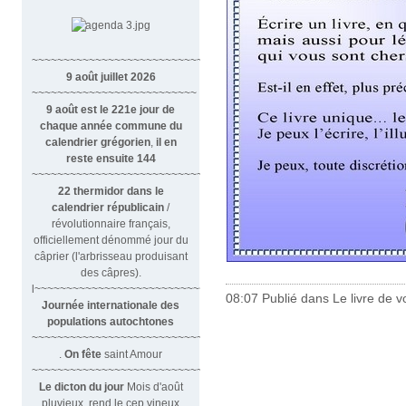
~~~~~~~~~~~~~~~~~~~~~~~~~~~~~~
9 août juillet 2026
~~~~~~~~~~~~~~~~~~~~~~~~~~
9 août est le 221e jour de
chaque année commune du
calendrier grégorien
,
il en
reste ensuite 144
~~~~~~~~~~~~~~~~~~~~~~~~~~~~~~~~
22 thermidor dans le
calendrier républicain
/
révolutionnaire français,
officiellement dénommé jour du
câprier (l'arbrisseau produisant
des câpres).
l~~~~~~~~~~~~~~~~~~~~~~~~~~~
08:07 Publié dans
Le livre de v
Journée internationale des
populations autochtones
~~~~~~~~~~~~~~~~~~~~~~~~~~~
.
On fête
saint Amour
~~~~~~~~~~~~~~~~~~~~~~~~~~~~~~
Le dicton du jour
Mois d'août
pluvieux, rend le cep vineux