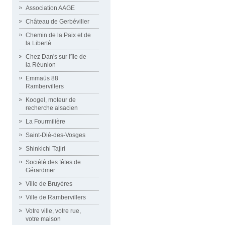
Association AAGE
Château de Gerbéviller
Chemin de la Paix et de
la Liberté
Chez Dan's sur l'île de
la Réunion
Emmaüs 88
Rambervillers
Koogel, moteur de
recherche alsacien
La Fourmilière
Saint-Dié-des-Vosges
Shinkichi Tajiri
Société des fêtes de
Gérardmer
Ville de Bruyères
Ville de Rambervillers
Votre ville, votre rue,
votre maison