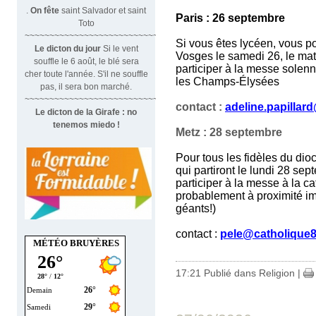
.
On fête
saint Salvador et saint
Paris : 26 septembre
Toto
~~~~~~~~~~~~~~~~~~~~~~~~~~~~~~
Si vous êtes lycéen, vous po
Le dicton du jour
Si le vent
Vosges le samedi 26, le mati
souffle le 6 août, le blé sera
participer à la messe solenn
cher toute l'année. S'il ne souffle
les Champs-Élysées
pas, il sera bon marché.
~~~~~~~~~~~~~~~~~~~~~~~~~~~~~~~
contact :
adeline.papillar
Le dicton de la Girafe : no
tenemos miedo !
Metz : 28 septembre
Pour tous les fidèles du dio
qui partiront le lundi 28 sept
participer à la messe à la c
probablement à proximité im
géants!)
contact :
pele@catholique8
MÉTÉO BRUYÈRES
17:21 Publié dans
Religion
|