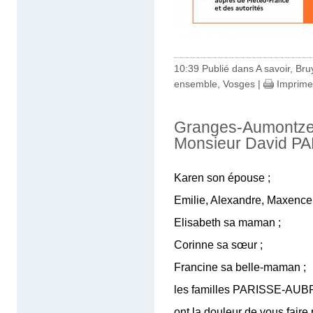
10:39 Publié dans
A savoir
,
Bru
ensemble
,
Vosges
|
Imprime
Granges-Aumontzey
Monsieur David P
Karen son épouse ;
Emilie, Alexandre, Maxence 
Elisabeth sa maman ;
Corinne sa sœur ;
Francine sa belle-maman ;
les familles PARISSE-AU
ont la douleur de vous faire