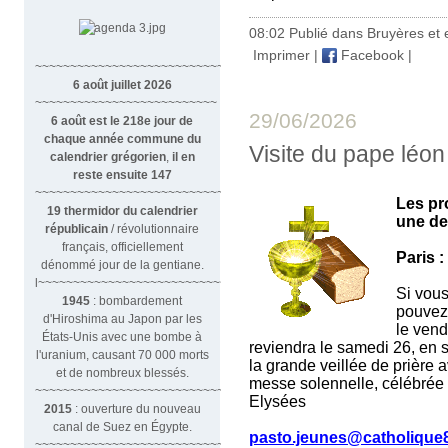
08:02 Publié dans
Bruyères et 
Imprimer
|
Facebook
|
~~~~~~~~~~~~~~~~~~~~~~~~~~~~~~
6 août juillet 2026
~~~~~~~~~~~~~~~~~~~~~~~~~~
29/06/2026
6 août est le 218e jour de
chaque année commune du
Visite du pape léo
calendrier grégorien
,
il en
reste ensuite 147
~~~~~~~~~~~~~~~~~~~~~~~~~~~~~~~~
Les pr
19 thermidor du calendrier
une de
républicain
/ révolutionnaire
français, officiellement
Paris 
dénommé jour de la gentiane.
l~~~~~~~~~~~~~~~~~~~~~~~~~~~
Si vous
1945
: bombardement
pouvez 
d'Hiroshima au Japon par les
le vend
États-Unis avec une bombe à
reviendra le samedi 26, en s
l'uranium, causant 70 000 morts
la grande veillée de prière 
et de nombreux blessés.
messe solennelle, célébrée 
~~~~~~~~~~~~~~~~~~~~~~~~~~~~~~~
Elysées
2015
: ouverture du nouveau
canal de Suez en Égypte.
pasto.jeunes@catholique8
~~~~~~~~~~~~~~~~~~~~~~~~~~~~~~~~~~~~