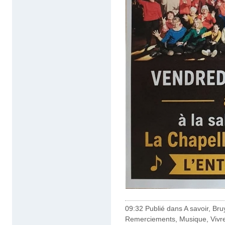
09:32 Publié dans
A savoir
,
Bru
Remerciements
,
Musique
,
Vivr