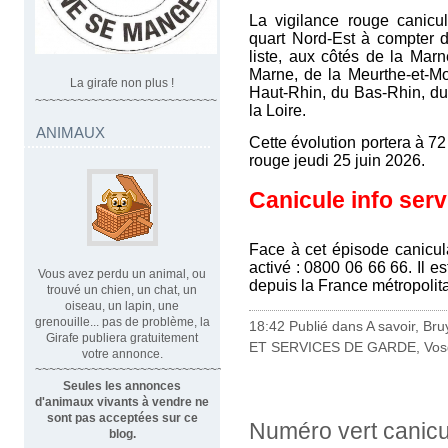
La vigilance rouge canic
quart Nord-Est à compter d
liste, aux côtés de la Mar
Marne, de la Meurthe-et-Mo
La girafe non plus !
Haut-Rhin, du Bas-Rhin, du 
~~~~~~~~~~~~~~~~~~~~~~~~~~
la Loire.
ANIMAUX
Cette évolution portera à 7
rouge jeudi 25 juin 2026.
Canicule info serv
Face à cet épisode canicula
activé : 0800 06 66 66. Il e
Vous avez perdu un animal, ou
depuis la France métropolit
trouvé un chien, un chat, un
oiseau, un lapin, une
grenouille... pas de problème, la
18:42 Publié dans
A savoir
,
Bru
Girafe publiera gratuitement
ET SERVICES DE GARDE
,
Vos
votre annonce.
~~~~~~~~~~~~~~~~~~~~~~~~~~~~
Seules les annonces
d'animaux vivants à vendre ne
sont pas acceptées sur ce
Numéro vert canicu
blog.