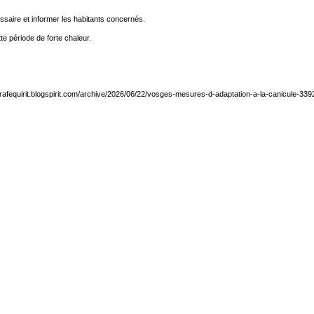
essaire et informer les habitants concernés.
e période de forte chaleur.
girafequirit.blogspirit.com/archive/2026/06/22/vosges-mesures-d-adaptation-a-la-canicule-33