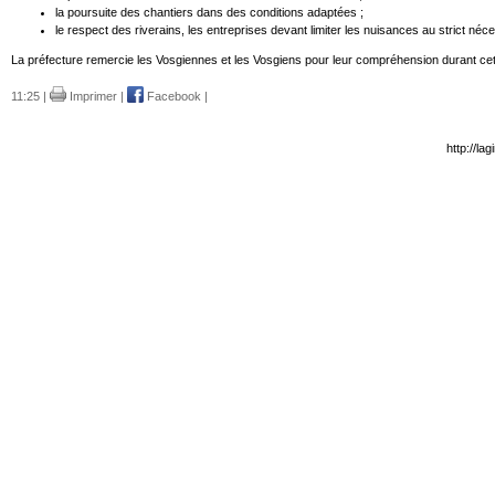
la poursuite des chantiers dans des conditions adaptées ;
le respect des riverains, les entreprises devant limiter les nuisances au strict néc
La préfecture remercie les Vosgiennes et les Vosgiens pour leur compréhension durant cett
11:25 |
Imprimer
|
Facebook
|
http://la