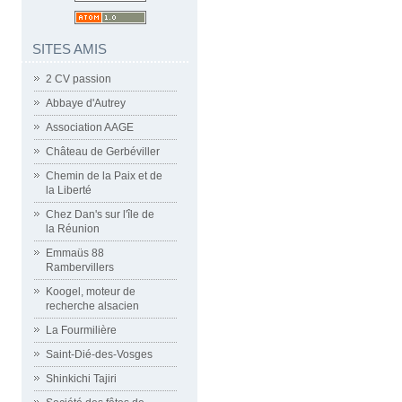
SITES AMIS
2 CV passion
Abbaye d'Autrey
Association AAGE
Château de Gerbéviller
Chemin de la Paix et de
la Liberté
Chez Dan's sur l'île de
la Réunion
Emmaüs 88
Rambervillers
Koogel, moteur de
recherche alsacien
La Fourmilière
Saint-Dié-des-Vosges
Shinkichi Tajiri