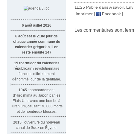
11:25 Publié dans
A savoir
,
Env
Imprimer
|
Facebook
|
~~~~~~~~~~~~~~~~~~~~~~~~~~~~~~
6 août juillet 2026
Les commentaires sont ferm
~~~~~~~~~~~~~~~~~~~~~~~~~~
6 août est le 218e jour de
chaque année commune du
calendrier grégorien
,
il en
reste ensuite 147
~~~~~~~~~~~~~~~~~~~~~~~~~~~~~~~~
19 thermidor du calendrier
républicain
/ révolutionnaire
français, officiellement
dénommé jour de la gentiane.
l~~~~~~~~~~~~~~~~~~~~~~~~~~~
1945
: bombardement
d'Hiroshima au Japon par les
États-Unis avec une bombe à
l'uranium, causant 70 000 morts
et de nombreux blessés.
~~~~~~~~~~~~~~~~~~~~~~~~~~~~~~~
2015
: ouverture du nouveau
canal de Suez en Égypte.
~~~~~~~~~~~~~~~~~~~~~~~~~~~~~~~~~~~~