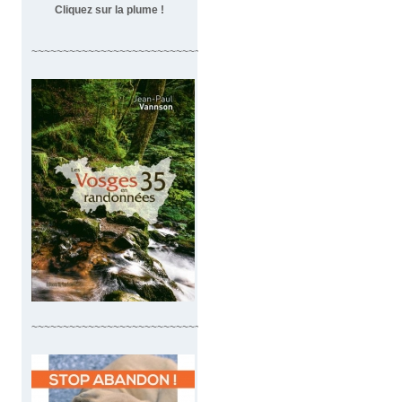
Cliquez sur la plume !
~~~~~~~~~~~~~~~~~~~~~~~~~~~~~~~~~~
~~~~~~~~~~~~~~~~~~~~~~~~~~~~~~~~~