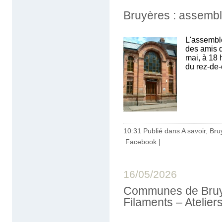
Bruyères : assembl
L'assemblé
des amis d
mai, à 18 
du rez-de-
10:31 Publié dans
A savoir
,
Bru
Facebook
|
16/05/2026
Communes de Bruyè
Filaments – Ateliers