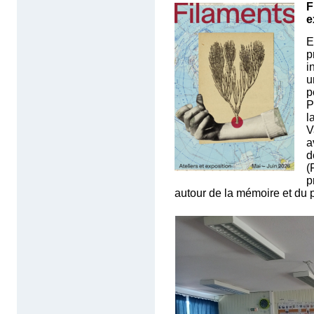
F
e
E
p
i
u
p
P
l
V
a
d
(
p
autour de la mémoire et du 