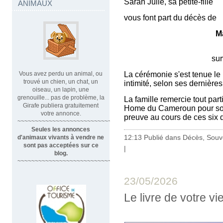
Sarah Julie, sa petite-fille
ANIMAUX
vous font part du décès de
M
survenu le 9 mai 
La cérémonie s'est tenue le
Vous avez perdu un animal, ou
trouvé un chien, un chat, un
intimité, selon ses dernières
oiseau, un lapin, une
grenouille... pas de problème, la
La famille remercie tout par
Girafe publiera gratuitement
Home du Cameroun pour son d
votre annonce.
preuve au cours de ces six
~~~~~~~~~~~~~~~~~~~~~~~~~~~~
Seules les annonces
12:13 Publié dans
Décès, Souv
d'animaux vivants à vendre ne
sont pas acceptées sur ce
|
blog.
~~~~~~~~~~~~~~~~~~~~~~~~~~~~~~
23/05/2026
Le livre de votre vi