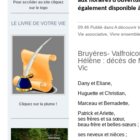
aux horaires d’ouvertur
Pour accéder au site cliquez
également disponible à 
sur le logo
~~~~~~~~~~~~~~~~~~~~~~~~~~~~~~~~~
LE LIVRE DE VOTRE VIE
09:46 Publié dans
A découvrir to
Vie associative
,
Vivre ensembl
Bruyères- Valfroico
Hélène : décès de
Vic
Dany et Eliane,
Huguette et Christian,
Marceau et Bernadette,
Cliquez sur la plume !
Patrick et Arlette,
ses frères et sa sœur,
~~~~~~~~~~~~~~~~~~~~~~~~~~~~~~~~~~
beau-frère et belles-sœurs ;
ses neveux et nièces ;