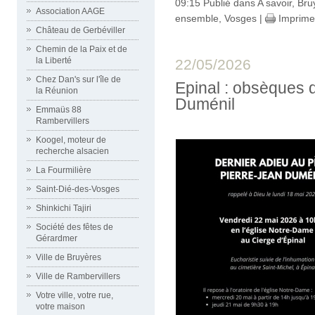
09:15 Publié dans
A savoir
,
Bru
Association AAGE
ensemble
,
Vosges
|
Imprime
Château de Gerbéviller
Chemin de la Paix et de
la Liberté
22/05/2026
Chez Dan's sur l'île de
Epinal : obsèques 
la Réunion
Duménil
Emmaüs 88
Rambervillers
Koogel, moteur de
recherche alsacien
La Fourmilière
Saint-Dié-des-Vosges
Shinkichi Tajiri
Société des fêtes de
Gérardmer
Ville de Bruyères
Ville de Rambervillers
Votre ville, votre rue,
votre maison