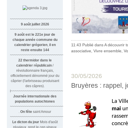
~~~~~~~~~~~~~~~~~~~~~~~~~~~~~~
9 août juillet 2026
~~~~~~~~~~~~~~~~~~~~~~~~~~
9 août est le 221e jour de
chaque année commune du
11:43 Publié dans
A découvrir to
calendrier grégorien
,
il en
reste ensuite 144
associative
,
Vivre ensemble
,
V
~~~~~~~~~~~~~~~~~~~~~~~~~~~~~~~~
22 thermidor dans le
calendrier républicain
/
révolutionnaire français,
30/05/2026
officiellement dénommé jour du
câprier (l'arbrisseau produisant
Bruyères : rappel, 
des câpres).
l~~~~~~~~~~~~~~~~~~~~~~~~~~~
Journée internationale des
La Vil
populations autochtones
~~~~~~~~~~~~~~~~~~~~~~~~~~~
mai
u
.
On fête
saint Amour
rassem
~~~~~~~~~~~~~~~~~~~~~~~~~~~~~~
Le dicton du jour
Mois d'août
concrèt
pluvieux, rend le cep vineux