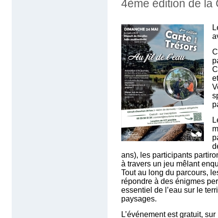
4ème édition de la 
L
a
C
p
C
e
V
s
p
L
m
p
d
ans), les participants partiro
à travers un jeu mêlant enqu
Tout au long du parcours, le
répondre à des énigmes per
essentiel de l’eau sur le terr
paysages.
L’événement est gratuit, sur