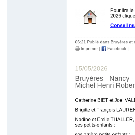
Pour lire l
2026 clique
Conseil mu
06:21 Publié dans
Bruyères et 
Imprimer
|
Facebook
|
15/05/2026
Bruyères - Nancy -
Michel Henri Rober
Catherine BIET et Joel VA
Brigitte et François LAURE
Nadine et Emile THALLER,
ses petits-enfants ;
ses arrière-petits-enfants ;