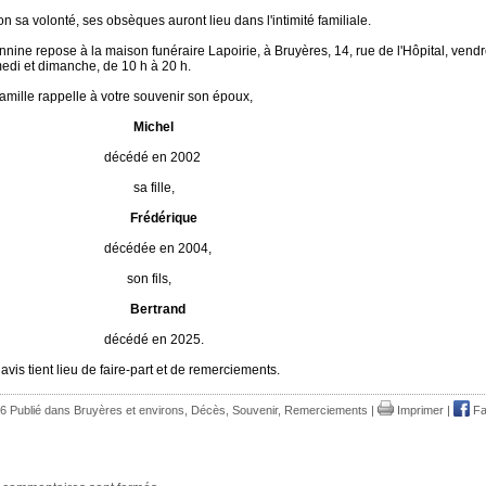
on sa volonté, ses obsèques auront lieu dans l'intimité familiale.
nnine repose à la maison funéraire Lapoirie, à Bruyères, 14, rue de l'Hôpital, vendr
edi et dimanche, de 10 h à 20 h.
famille rappelle à votre souvenir son époux,
Michel
écédé en 2002
a fille,
Frédérique
écédée en 2004,
on fils,
Bertrand
écédé en 2025.
avis tient lieu de faire-part et de remerciements.
6 Publié dans
Bruyères et environs
,
Décès, Souvenir, Remerciements
|
Imprimer
|
Fa