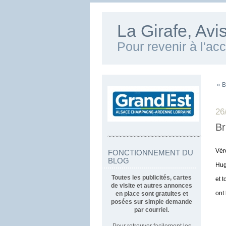
La Girafe, Av
Pour revenir à l'ac
« B
26
Br
~~~~~~~~~~~~~~~~~~~~~~~~~~~~~~~~~
Véro
FONCTIONNEMENT DU
BLOG
Hugo
Toutes les publicités, cartes
et t
de visite et autres annonces
ont
en place sont gratuites et
posées sur simple demande
par courriel.
su
Pour retrouver facilement les