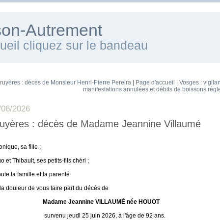
ison-Autrement
cueil cliquez sur le bandeau
ruyères : décès de Monsieur Henri-Pierre Pereira
|
Page d'accueil
|
Vosges : vigila
manifestations annulées et débits de boissons rég
/06/2026
uyères : décès de Madame Jeannine Villaumé
~
nique, sa fille ;
 et Thibault, ses petits-fils chéri ;
oute la famille et la parenté
 la douleur de vous faire part du décès de
Madame
Jeannine
VILLAUMÉ
née HOUOT
rvenu jeudi 25 juin 2026, à l'âge de 92 ans.