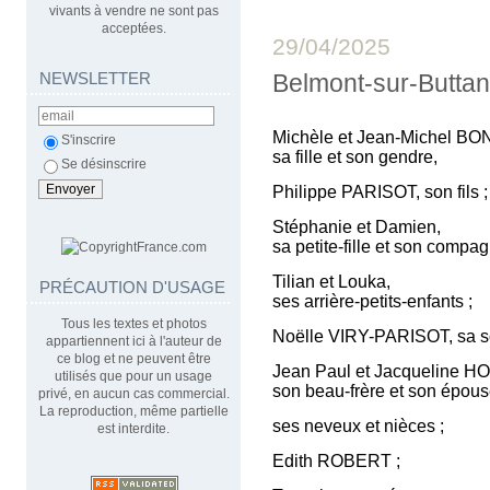
vivants à vendre ne sont pas
acceptées.
29/04/2025
NEWSLETTER
Belmont-sur-Buttan
Michèle et Jean-Michel B
S'inscrire
sa fille et son gendre,
Se désinscrire
Philippe PARISOT, son fils ;
Stéphanie et Damien,
sa petite-fille et son compag
Tilian et Louka,
PRÉCAUTION D'USAGE
ses arrière-petits-enfants ;
Tous les textes et photos
Noëlle VIRY-PARISOT, sa s
appartiennent ici à l'auteur de
ce blog et ne peuvent être
Jean Paul et Jacqueline H
utilisés que pour un usage
son beau-frère et son épous
privé, en aucun cas commercial.
La reproduction, même partielle
ses neveux et nièces ;
est interdite.
Edith ROBERT ;