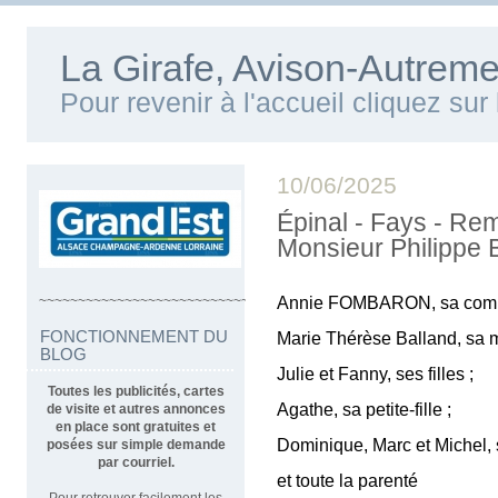
La Girafe, Avison-Autreme
Pour revenir à l'accueil cliquez su
10/06/2025
Épinal - Fays - Re
Monsieur Philippe 
~~~~~~~~~~~~~~~~~~~~~~~~~~~~~~~~~~
Annie FOMBARON, sa com
FONCTIONNEMENT DU
Marie Thérèse Balland, sa 
BLOG
Julie et Fanny, ses filles ;
Toutes les publicités, cartes
Agathe, sa petite-fille ;
de visite et autres annonces
en place sont gratuites et
Dominique, Marc et Michel, s
posées sur simple demande
par courriel.
et toute la parenté
Pour retrouver facilement les