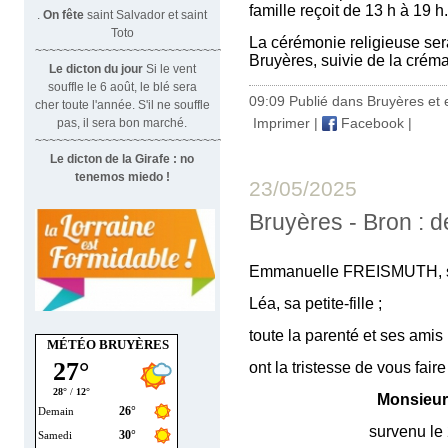
famille reçoit de 13 h à 19 h.
.
On fête
saint Salvador et saint
Toto
La cérémonie religieuse sera
~~~~~~~~~~~~~~~~~~~~~~~~~~~~~~
Bruyères, suivie de la créma
Le dicton du jour
Si le vent
souffle le 6 août, le blé sera
09:09 Publié dans
Bruyères et 
cher toute l'année. S'il ne souffle
Imprimer
|
Facebook
|
pas, il sera bon marché.
~~~~~~~~~~~~~~~~~~~~~~~~~~~~~~~
Le dicton de la Girafe : no
tenemos miedo !
23/05/2025
Bruyères - Bron : 
Emmanuelle FREISMUTH, sa 
Léa, sa petite-fille ;
toute la parenté et ses amis
MÉTÉO BRUYÈRES
ont la tristesse de vous fair
Monsieu
survenu le 21 mai 2