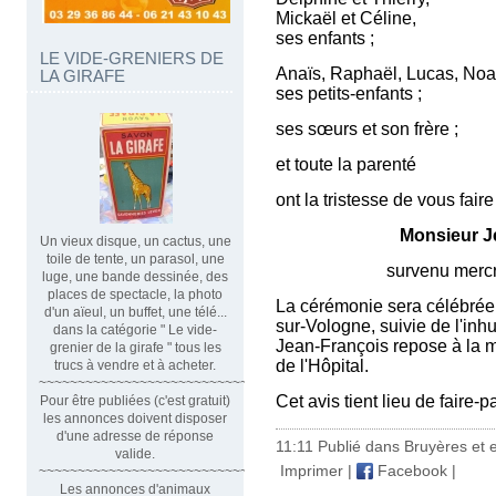
Mickaël et Céline,
ses enfants ;
LE VIDE-GRENIERS DE
Anaïs, Raphaël, Lucas, Noah
LA GIRAFE
ses petits-enfants ;
ses sœurs et son frère ;
et toute la parenté
ont la tristesse de vous fai
Monsieur
J
Un vieux disque, un cactus, une
toile de tente, un parasol, une
survenu mercredi 30 av
luge, une bande dessinée, des
places de spectacle, la photo
La cérémonie sera célébrée l
d'un aïeul, un buffet, une télé...
sur-Vologne, suivie de l'inh
dans la catégorie " Le vide-
Jean-François repose à la m
grenier de la girafe " tous les
de l'Hôpital.
trucs à vendre et à acheter.
~~~~~~~~~~~~~~~~~~~~~~~~~~~~~~
Cet avis tient lieu de faire-
Pour être publiées (c'est gratuit)
les annonces doivent disposer
d'une adresse de réponse
11:11 Publié dans
Bruyères et 
valide.
Imprimer
|
Facebook
|
~~~~~~~~~~~~~~~~~~~~~~~~~~~~~~~~
Les annonces d'animaux