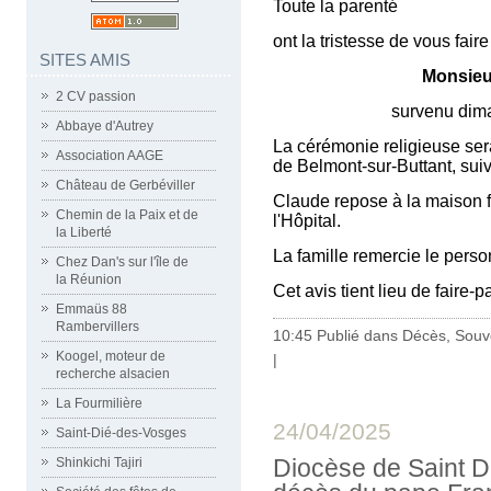
Toute la parenté
ont la tristesse de vous fair
SITES AMIS
Monsie
2 CV passion
survenu dimanche 27 a
Abbaye d'Autrey
La cérémonie religieuse sera
Association AAGE
de Belmont-sur-Buttant, sui
Château de Gerbéviller
Claude repose à la maison f
Chemin de la Paix et de
l'Hôpital.
la Liberté
La famille remercie le pers
Chez Dan's sur l'île de
la Réunion
Cet avis tient lieu de faire-
Emmaüs 88
Rambervillers
10:45 Publié dans
Décès, Souv
Koogel, moteur de
|
recherche alsacien
La Fourmilière
24/04/2025
Saint-Dié-des-Vosges
Diocèse de Saint Dié
Shinkichi Tajiri