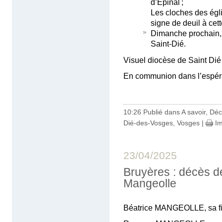
d’Épinal ;
Les cloches des ég
signe de deuil à ce
Dimanche prochain, 
Saint-Dié.
Visuel diocèse de Saint Dié
En communion dans l’espér
10:26 Publié dans
A savoir
,
Déc
Dié-des-Vosges
,
Vosges
|
Im
23/04/2025
Bruyères : décès 
Mangeolle
Béatrice MANGEOLLE, sa fil