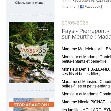
09:08 Publié dans
Bruyères et 
Cliquez sur la plume !
Imprimer
|
Facebook
|
~~~~~~~~~~~~~~~~~~~~~~~~~~~~~~~~~~
20/05/2025
Fays - Pierrepont -
sur-Meurthe : Mad
Madame Madeleine VILLE
Monsieur et Madame Daniel 
petits-enfants et belle-fille,
Monsieur Denis BALLAND, C
ses fils et belles-filles,
Madame et Monsieur Claudin
belles-filles et petits-enfants
~~~~~~~~~~~~~~~~~~~~~~~~~~~~~~~~~
Monsieur et Madame Domini
Madame Nicole PIGNAT, sa
les familles HOLLARD, E