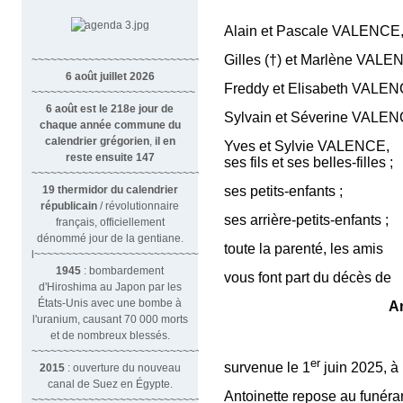
Alain et Pascale VALENCE
Gilles (†) et Marlène VALE
~~~~~~~~~~~~~~~~~~~~~~~~~~~~~~
6 août juillet 2026
Freddy et Elisabeth VALEN
~~~~~~~~~~~~~~~~~~~~~~~~~~
6 août est le 218e jour de
Sylvain et Séverine VALEN
chaque année commune du
calendrier grégorien
,
il en
Yves et Sylvie VALENCE,
reste ensuite 147
ses fils et ses belles-filles ;
~~~~~~~~~~~~~~~~~~~~~~~~~~~~~~~~
19 thermidor du calendrier
ses petits-enfants ;
républicain
/ révolutionnaire
ses arrière-petits-enfants ;
français, officiellement
dénommé jour de la gentiane.
toute la parenté, les amis
l~~~~~~~~~~~~~~~~~~~~~~~~~~~
1945
: bombardement
vous font part du décès de
d'Hiroshima au Japon par les
États-Unis avec une bombe à
Ant
l'uranium, causant 70 000 morts
surnommée 
et de nombreux blessés.
~~~~~~~~~~~~~~~~~~~~~~~~~~~~~~~
er
survenue le 1
juin 2025, à 
2015
: ouverture du nouveau
canal de Suez en Égypte.
Antoinette repose au funérar
~~~~~~~~~~~~~~~~~~~~~~~~~~~~~~~~~~~~