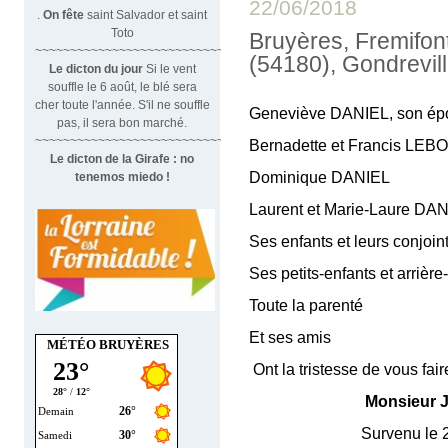
22/06/2018
.
On fête
saint Salvador et saint
Toto
Bruyères, Fremifont
~~~~~~~~~~~~~~~~~~~~~~~~~~~~~~
(54180), Gondrevil
Le dicton du jour
Si le vent
souffle le 6 août, le blé sera
cher toute l'année. S'il ne souffle
Geneviève DANIEL, son ép
pas, il sera bon marché.
~~~~~~~~~~~~~~~~~~~~~~~~~~~~~~~
Bernadette et Francis LE
Le dicton de la Girafe : no
Dominique DANIEL
tenemos miedo !
Laurent et Marie-Laure DA
Ses enfants et leurs conjoin
Ses petits-enfants et arrière
Toute la parenté
Et ses amis
MÉTÉO BRUYÈRES
Ont la tristesse de vous fai
Monsieur 
Survenu le 20 juin 2