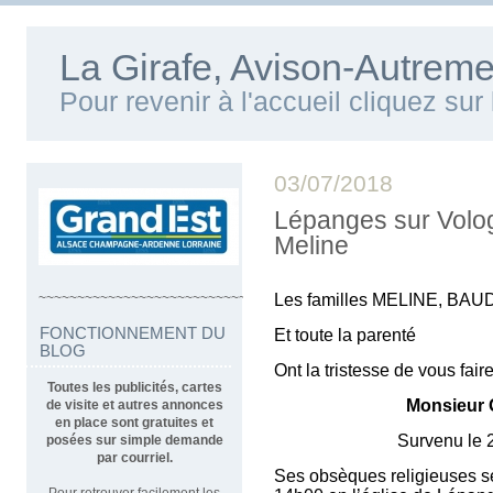
La Girafe, Avison-Autreme
Pour revenir à l'accueil cliquez su
03/07/2018
Lépanges sur Volog
Meline
~~~~~~~~~~~~~~~~~~~~~~~~~~~~~~~~~~
Les familles MELINE, BA
FONCTIONNEMENT DU
Et toute la parenté
BLOG
Ont la tristesse de vous fair
Toutes les publicités, cartes
Monsieur 
de visite et autres annonces
en place sont gratuites et
Survenu le 2 juillet
posées sur simple demande
par courriel.
Ses obsèques religieuses ser
Pour retrouver facilement les