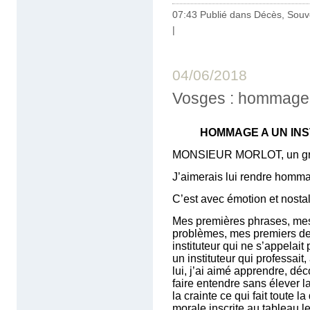
07:43 Publié dans
Décès, Souv
|
04/06/2018
Vosges : hommage à
HOMMAGE A UN INS
MONSIEUR MORLOT, un grand
J’aimerais lui rendre homma
C’est avec émotion et nostal
Mes premières phrases, mes
problèmes, mes premiers dess
instituteur qui ne s’appelai
un instituteur qui professai
lui, j’ai aimé apprendre, déco
faire entendre sans élever l
la crainte ce qui fait toute l
morale inscrite au tableau le