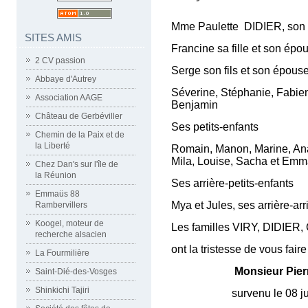
Mme Paulette DIDIER, son
SITES AMIS
Francine sa fille et son ép
2 CV passion
Serge son fils et son épous
Abbaye d'Autrey
Séverine, Stéphanie, Fabien,
Association AAGE
Benjamin
Château de Gerbéviller
Ses petits-enfants
Chemin de la Paix et de
la Liberté
Romain, Manon, Marine, Anaï
Mila, Louise, Sacha et Em
Chez Dan's sur l'île de
la Réunion
Ses arrière-petits-enfants
Emmaüs 88
Mya et Jules, ses arrière-arr
Rambervillers
Koogel, moteur de
Les familles VIRY, DIDI
recherche alsacien
ont la tristesse de vous fair
La Fourmilière
Monsieur Pier
Saint-Dié-des-Vosges
Shinkichi Tajiri
survenu le 08 juin 201