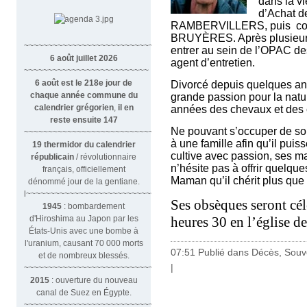
dans la v
d’Achat d
RAMBERVILLERS, puis comm
BRUYÈRES. Après plusieurs a
~~~~~~~~~~~~~~~~~~~~~~~~~~~~~~
entrer au sein de l’OPAC 
6 août juillet 2026
agent d’entretien.
~~~~~~~~~~~~~~~~~~~~~~~~~~
6 août est le 218e jour de
Divorcé depuis quelques ann
chaque année commune du
grande passion pour la natu
calendrier grégorien
,
il en
années des chevaux et des 
reste ensuite 147
Ne pouvant s’occuper de son 
~~~~~~~~~~~~~~~~~~~~~~~~~~~~~~~~
à une famille afin qu’il puis
19 thermidor du calendrier
cultive avec passion, ses mag
républicain
/ révolutionnaire
n’hésite pas à offrir quelqu
français, officiellement
Maman qu’il chérit plus que 
dénommé jour de la gentiane.
l~~~~~~~~~~~~~~~~~~~~~~~~~~~
Ses obsèques seront cél
1945
: bombardement
d'Hiroshima au Japon par les
heures 30 en l’églis
États-Unis avec une bombe à
l'uranium, causant 70 000 morts
07:51 Publié dans
Décès, Souv
et de nombreux blessés.
|
~~~~~~~~~~~~~~~~~~~~~~~~~~~~~~~
2015
: ouverture du nouveau
canal de Suez en Égypte.
~~~~~~~~~~~~~~~~~~~~~~~~~~~~~~~~~~~~