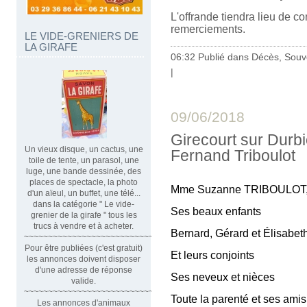
L'offrande tiendra lieu de co
remerciements.
LE VIDE-GRENIERS DE
LA GIRAFE
06:32 Publié dans
Décès, Souv
|
09/06/2018
Girecourt sur Durb
Un vieux disque, un cactus, une
Fernand Triboulot
toile de tente, un parasol, une
luge, une bande dessinée, des
places de spectacle, la photo
Mme Suzanne TRIBOULOT,
d'un aïeul, un buffet, une télé...
dans la catégorie " Le vide-
Ses beaux enfants
grenier de la girafe " tous les
trucs à vendre et à acheter.
Bernard, Gérard et Élisabeth
~~~~~~~~~~~~~~~~~~~~~~~~~~~~~~
Pour être publiées (c'est gratuit)
Et leurs conjoints
les annonces doivent disposer
d'une adresse de réponse
Ses neveux et nièces
valide.
~~~~~~~~~~~~~~~~~~~~~~~~~~~~~~~~
Toute la parenté et ses amis
Les annonces d'animaux