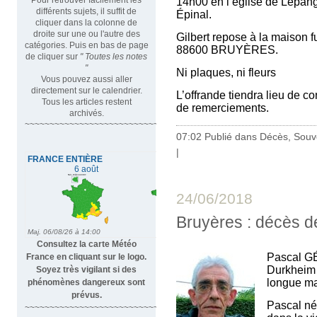
14h00 en l’église de Lépang
différents sujets, il suffit de
Épinal.
cliquer dans la colonne de
droite sur une ou l'autre des
Gilbert repose à la maison 
catégories. Puis en bas de page
88600 BRUYÈRES.
de cliquer sur
" Toutes les notes
"
Ni plaques, ni fleurs
Vous pouvez aussi aller
directement sur le calendrier.
L’offrande tiendra lieu de co
Tous les articles restent
de remerciements.
archivés.
~~~~~~~~~~~~~~~~~~~~~~~~~~~~~~~~~
07:02 Publié dans
Décès, Souv
|
24/06/2018
Bruyères : décès d
Consultez la carte Météo
Pascal GÉ
France en cliquant sur le logo.
Durkheim 
Soyez très vigilant si des
longue ma
phénomènes dangereux sont
prévus.
Pascal né 
~~~~~~~~~~~~~~~~~~~~~~~~~~~~