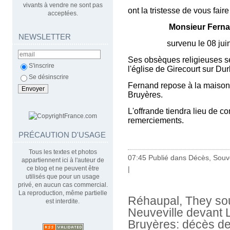
vivants à vendre ne sont pas
ont la tristesse de vous fair
acceptées.
Monsieur Fern
NEWSLETTER
survenu le 08 juin 201
Ses obsèques religieuses ser
S'inscrire
l'église de Girecourt sur Du
Se désinscrire
Fernand repose à la maison f
Bruyères.
L'offrande tiendra lieu de co
remerciements.
PRÉCAUTION D'USAGE
Tous les textes et photos
07:45 Publié dans
Décès, Souv
appartiennent ici à l'auteur de
ce blog et ne peuvent être
|
utilisés que pour un usage
privé, en aucun cas commercial.
La reproduction, même partielle
Réhaupal, They sou
est interdite.
Neuveville devant 
Bruyères: décès de