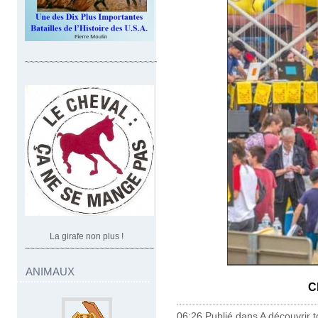
~~~~~~~~~~~~~~~~~~~~~~~~~~~~
La girafe non plus !
~~~~~~~~~~~~~~~~~~~~~~~~~~
ANIMAUX
C
06:26 Publié dans
A découvrir to