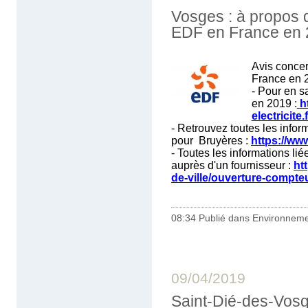
Vosges : à propos 
EDF en France en
Avis conce
France en 
- Pour en s
en 2019 :
h
electricite
- Retrouvez toutes les infor
pour Bruyères :
https://www
- Toutes les informations li
auprès d'un fournisseur :
ht
de-ville/ouverture-compte
08:34 Publié dans
Environnem
09/04/2019
Saint-Dié-des-Vosge