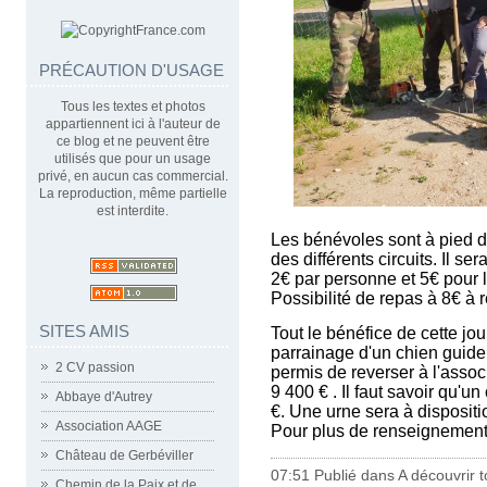
PRÉCAUTION D'USAGE
Tous les textes et photos
appartiennent ici à l'auteur de
ce blog et ne peuvent être
utilisés que pour un usage
privé, en aucun cas commercial.
La reproduction, même partielle
est interdite.
Les bénévoles sont à pied d
des différents circuits. Il s
2€ par personne et 5€ pour l
Possibilité de repas à 8€ à 
SITES AMIS
Tout le bénéfice de cette jo
parrainage d'un chien guide
2 CV passion
permis de reverser à l'asso
9 400 € . Il faut savoir qu'
Abbaye d'Autrey
€. Une urne sera à dispositi
Association AAGE
Pour plus de renseignements
Château de Gerbéviller
07:51 Publié dans
A découvrir to
Chemin de la Paix et de