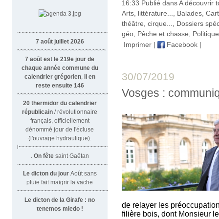
16:33 Publié dans
A découvrir to
Arts, littérature...
,
Balades
,
Cart
théâtre, cirque...
,
Dossiers spé
~~~~~~~~~~~~~~~~~~~~~~~~~~~~~~
géo
,
Pêche et chasse
,
Politique
7 août juillet 2026
Imprimer
|
Facebook
|
~~~~~~~~~~~~~~~~~~~~~~~~~~
7 août est le 219e jour de
chaque année commune du
30/07/2019
calendrier grégorien
,
il en
reste ensuite 146
Vosges : communiq
~~~~~~~~~~~~~~~~~~~~~~~~~~~~~~~~
20 thermidor du calendrier
républicain
/ révolutionnaire
français, officiellement
dénommé jour de l'écluse
(l'ouvrage hydraulique).
l~~~~~~~~~~~~~~~~~~~~~~~~~~~
.
On fête
saint Gaëtan
~~~~~~~~~~~~~~~~~~~~~~~~~~~~~~
Le dicton du jour
Août sans
pluie fait maigrir la vache
~~~~~~~~~~~~~~~~~~~~~~~~~~~~~~~
Le dicton de la Girafe : no
de relayer les préoccupatio
tenemos miedo !
filière bois, dont Monsieur