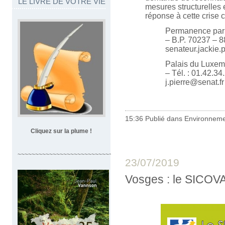
LE LIVRE DE VOTRE VIE
mesures structurelles 
réponse à cette crise 
Permanence parl
– B.P. 70237 – 8
senateur.jackie
Palais du Luxem
– Tél. : 01.42.34
j.pierre@senat.fr
15:36 Publié dans
Environnem
Cliquez sur la plume !
~~~~~~~~~~~~~~~~~~~~~~~~~~~~~~~~~~
23/07/2019
Vosges : le SICOV