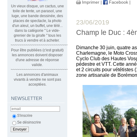
Imprimer
|
Facebook
|
Un vieux disque, un cactus, une
toile de tente, un parasol, une
luge, une bande dessinée, des
23/06/2019
places de spectacle, la photo
d'un aïeul, un buffet, une télé...
Champ le Duc : 4è
dans la catégorie " Le vide-
grenier de la girafe " tous les
trucs à vendre et à acheter.
~~~~~~~~~~~~~~~~~~~~~~~~~~~~~~
Dimanche 30 juin, quatre a
Pour être publiées (c'est gratuit)
Charlemagne, le Moto Cross,
les annonces doivent disposer
Cyclo Club des Hautes Vosg
d'une adresse de réponse
pédestre et VTT. Cette année
valide.
et 2 circuits pour vététistes
~~~~~~~~~~~~~~~~~~~~~~~~~~~~~~~~
zone artisanale de Borémont
Les annonces d'animaux
vivants à vendre ne sont pas
acceptées.
NEWSLETTER
S'inscrire
Se désinscrire