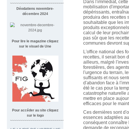
Dans l'immédiat, cette
~~~~~~~~~~~~~~~~~~~~~~~~~~~~~~~~~~~~
mobilisation d'import
Déodatiens novembre-
dépérissants, entraîna
décembre 2024
produira des recettes s
souhaitable que les im
produits exceptionnel
calcul de leur prochai
pas sûr que les recett
Pour lire le magazine cliquez
communes devront sup
sur le visuel de Une
L'office national des f
recettes, il serait bon
ailleurs, malgré l'inv
forestières, des agents
l'urgence du terrain,
suffisants et nous sen
d'abandon face à l'imm
été le cas pour la tem
catastrophe naturelle 
mettre en place aujou
efficaces pour le mainti
Pour accéder au site cliquez
Ces dernières sont d'o
sur le logo
essences adaptées aux
~~~~~~~~~~~~~~~~~~~~~~~~~~~~~~~~~
conséquent connaître 
demande de reconnaissa