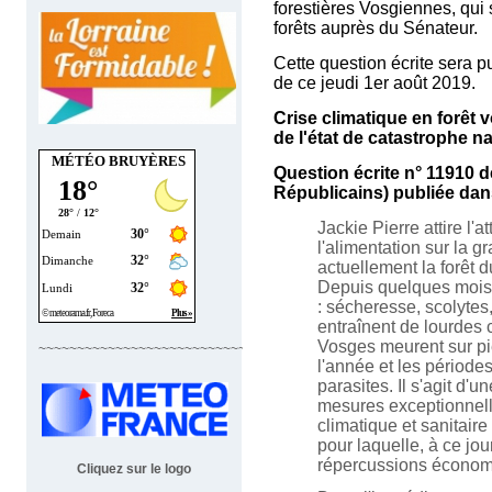
forestières Vosgiennes, qui
forêts auprès du Sénateur.
Cette question écrite sera p
de ce jeudi 1er août 2019.
Crise climatique en forê
de l'état de catastrophe na
MÉTÉO BRUYÈRES
Question écrite n° 11910 d
Républicains) publiée dan
Jackie Pierre attire l'a
l'alimentation sur la g
actuellement la forêt 
Depuis quelques mois, 
: sécheresse, scolytes
entraînent de lourdes
Vosges meurent sur pi
~~~~~~~~~~~~~~~~~~~~~~~~~~~~
l'année et les périodes
parasites. Il s'agit d'
mesures exceptionnell
climatique et sanitaire
pour laquelle, à ce jou
répercussions économ
Cliquez sur le logo