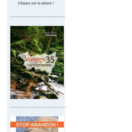
Cliquez sur la plume !
~~~~~~~~~~~~~~~~~~~~~~~~~~~~~~~~~~
~~~~~~~~~~~~~~~~~~~~~~~~~~~~~~~~~