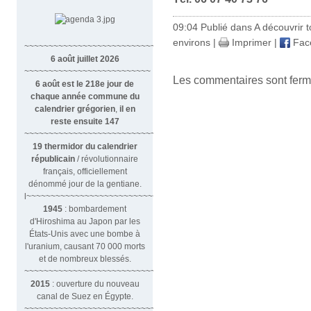
09:04 Publié dans
A découvrir to
environs
|
Imprimer
|
Fac
~~~~~~~~~~~~~~~~~~~~~~~~~~~~~~
6 août juillet 2026
~~~~~~~~~~~~~~~~~~~~~~~~~~
Les commentaires sont ferm
6 août est le 218e jour de
chaque année commune du
calendrier grégorien
,
il en
reste ensuite 147
~~~~~~~~~~~~~~~~~~~~~~~~~~~~~~~~
19 thermidor du calendrier
républicain
/ révolutionnaire
français, officiellement
dénommé jour de la gentiane.
l~~~~~~~~~~~~~~~~~~~~~~~~~~~
1945
: bombardement
d'Hiroshima au Japon par les
États-Unis avec une bombe à
l'uranium, causant 70 000 morts
et de nombreux blessés.
~~~~~~~~~~~~~~~~~~~~~~~~~~~~~~~
2015
: ouverture du nouveau
canal de Suez en Égypte.
~~~~~~~~~~~~~~~~~~~~~~~~~~~~~~~~~~~~