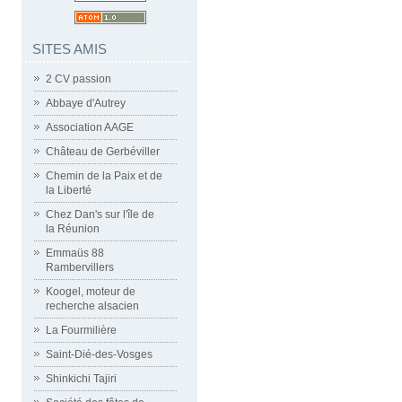
SITES AMIS
2 CV passion
Abbaye d'Autrey
Association AAGE
Château de Gerbéviller
Chemin de la Paix et de
la Liberté
Chez Dan's sur l'île de
la Réunion
Emmaüs 88
Rambervillers
Koogel, moteur de
recherche alsacien
La Fourmilière
Saint-Dié-des-Vosges
Shinkichi Tajiri