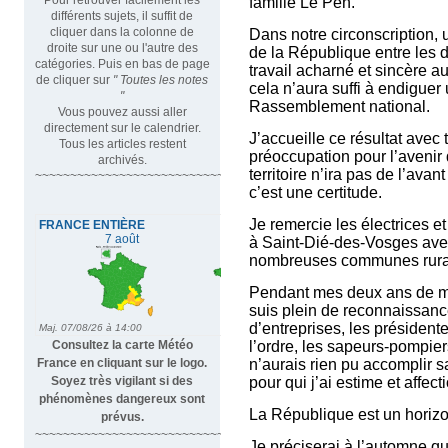
famille Le Pen.
différents sujets, il suffit de
cliquer dans la colonne de
Dans notre circonscription, u
droite sur une ou l'autre des
de la République entre les 
catégories. Puis en bas de page
travail acharné et sincère 
de cliquer sur
" Toutes les notes
cela n’aura suffi à endigue
"
Rassemblement national.
Vous pouvez aussi aller
directement sur le calendrier.
J’accueille ce résultat avec
Tous les articles restent
préoccupation pour l’avenir
archivés.
territoire n’ira pas de l’av
~~~~~~~~~~~~~~~~~~~~~~~~~~~~~~~~~
c’est une certitude.
Je remercie les électrices e
à Saint-Dié-des-Vosges ave
nombreuses communes rural
Pendant mes deux ans de ma
suis plein de reconnaissance
d’entreprises, les présidente
Consultez la carte Météo
l’ordre, les sapeurs-pompier
France en cliquant sur le logo.
n’aurais rien pu accomplir s
Soyez très vigilant si des
pour qui j’ai estime et affect
phénomènes dangereux sont
La République est un horizo
prévus.
~~~~~~~~~~~~~~~~~~~~~~~~~~~~
Je préciserai à l’automne q