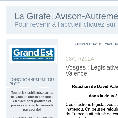
La Girafe, Avison-Autreme
Pour revenir à l'accueil cliquez su
« Bruyères : son et lumière
|
P
08/07/2024
Vosges : Législati
~~~~~~~~~~~~~~~~~~~~~~~~~~~~~~~~~~
Valence
FONCTIONNEMENT DU
BLOG
Réaction de David Vale
Toutes les publicités, cartes
dans la deuxi
de visite et autres annonces
en place sont gratuites et
Ces élections législatives 
posées sur simple demande
inattendu. On peut se réjou
par courriel.
de Français ait refusé de con
Pour retrouver facilement les