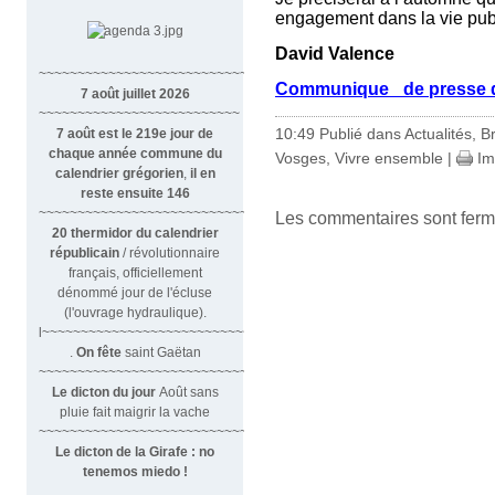
engagement dans la vie pub
David Valence
~~~~~~~~~~~~~~~~~~~~~~~~~~~~~~
Communique_ de presse de
7 août juillet 2026
~~~~~~~~~~~~~~~~~~~~~~~~~~
10:49 Publié dans
Actualités
,
B
7 août est le 219e jour de
chaque année commune du
Vosges
,
Vivre ensemble
|
Im
calendrier grégorien
,
il en
reste ensuite 146
~~~~~~~~~~~~~~~~~~~~~~~~~~~~~~~~
Les commentaires sont ferm
20 thermidor du calendrier
républicain
/ révolutionnaire
français, officiellement
dénommé jour de l'écluse
(l'ouvrage hydraulique).
l~~~~~~~~~~~~~~~~~~~~~~~~~~~
.
On fête
saint Gaëtan
~~~~~~~~~~~~~~~~~~~~~~~~~~~~~~
Le dicton du jour
Août sans
pluie fait maigrir la vache
~~~~~~~~~~~~~~~~~~~~~~~~~~~~~~~
Le dicton de la Girafe : no
tenemos miedo !