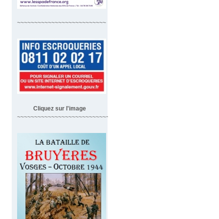
~~~~~~~~~~~~~~~~~~~~~~~~~~
Cliquez sur l'image
~~~~~~~~~~~~~~~~~~~~~~~~~~~~~~~~~~~~