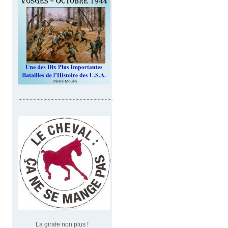
~~~~~~~~~~~~~~~~~~~~~~~~~~~~
La girafe non plus !