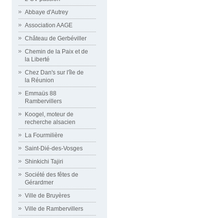
Abbaye d'Autrey
Association AAGE
Château de Gerbéviller
Chemin de la Paix et de
la Liberté
Chez Dan's sur l'île de
la Réunion
Emmaüs 88
Rambervillers
Koogel, moteur de
recherche alsacien
La Fourmilière
Saint-Dié-des-Vosges
Shinkichi Tajiri
Société des fêtes de
Gérardmer
Ville de Bruyères
Ville de Rambervillers