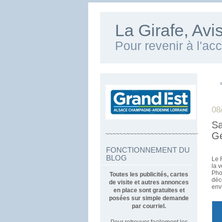
La Girafe, Av
Pour revenir à l'ac
08
Sa
Gé
~~~~~~~~~~~~~~~~~~~~~~~~~~~~~~~~~
FONCTIONNEMENT DU
BLOG
Le 
la 
Pho
Toutes les publicités, cartes
déc
de visite et autres annonces
env
en place sont gratuites et
posées sur simple demande
par courriel.
Pour retrouver facilement les