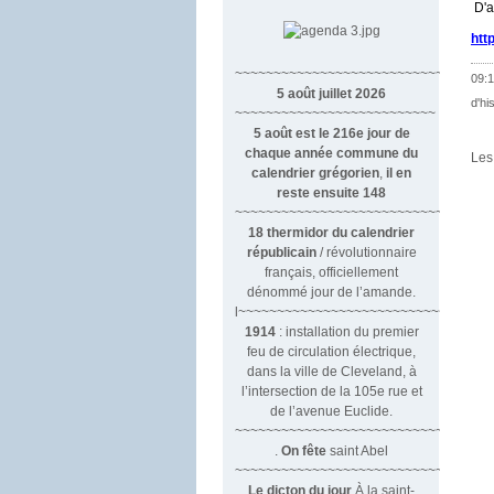
D'a
htt
~~~~~~~~~~~~~~~~~~~~~~~~~~~~~~
09:1
5 août juillet 2026
d'hi
~~~~~~~~~~~~~~~~~~~~~~~~~~
5 août est le 216e jour de
chaque année commune du
Les
calendrier grégorien
,
il en
reste ensuite 148
~~~~~~~~~~~~~~~~~~~~~~~~~~~~~~~~
18 thermidor du calendrier
républicain
/ révolutionnaire
français, officiellement
dénommé jour de l’amande.
l~~~~~~~~~~~~~~~~~~~~~~~~~~~
1914
: installation du premier
feu de circulation électrique,
dans la ville de Cleveland, à
l’intersection de la 105e rue et
de l’avenue Euclide.
~~~~~~~~~~~~~~~~~~~~~~~~~~~~~~
.
On fête
saint Abel
~~~~~~~~~~~~~~~~~~~~~~~~~~~~~~
Le dicton du jour
À la saint-