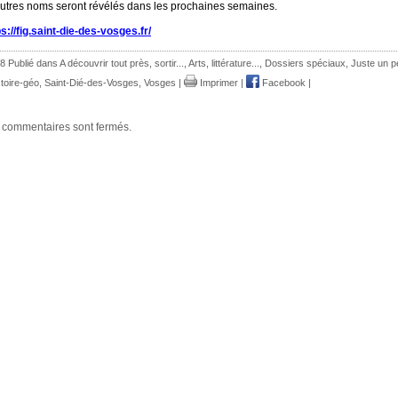
utres noms seront révélés dans les prochaines semaines.
ps://fig.saint-die-des-vosges.fr/
8 Publié dans
A découvrir tout près, sortir...
,
Arts, littérature...
,
Dossiers spéciaux
,
Juste un p
stoire-géo
,
Saint-Dié-des-Vosges
,
Vosges
|
Imprimer
|
Facebook
|
 commentaires sont fermés.