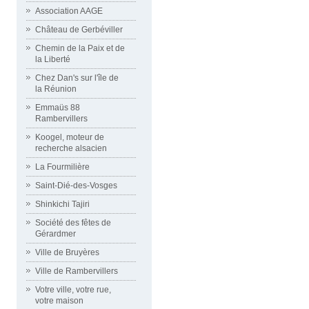
Association AAGE
Château de Gerbéviller
Chemin de la Paix et de
la Liberté
Chez Dan's sur l'île de
la Réunion
Emmaüs 88
Rambervillers
Koogel, moteur de
recherche alsacien
La Fourmilière
Saint-Dié-des-Vosges
Shinkichi Tajiri
Société des fêtes de
Gérardmer
Ville de Bruyères
Ville de Rambervillers
Votre ville, votre rue,
votre maison