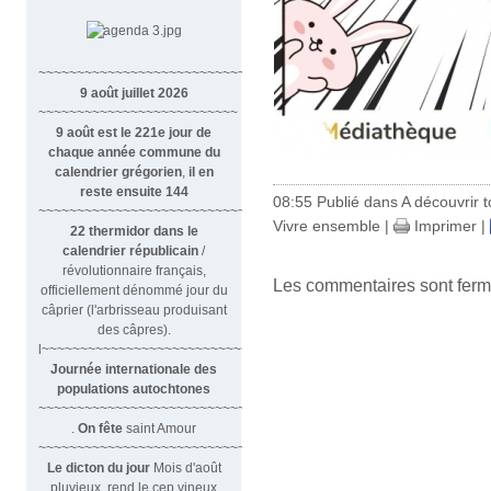
~~~~~~~~~~~~~~~~~~~~~~~~~~~~~~
9 août juillet 2026
~~~~~~~~~~~~~~~~~~~~~~~~~~
9 août est le 221e jour de
chaque année commune du
calendrier grégorien
,
il en
reste ensuite 144
08:55 Publié dans
A découvrir to
~~~~~~~~~~~~~~~~~~~~~~~~~~~~~~~~
Vivre ensemble
|
Imprimer
|
22 thermidor dans le
calendrier républicain
/
révolutionnaire français,
Les commentaires sont ferm
officiellement dénommé jour du
câprier (l'arbrisseau produisant
des câpres).
l~~~~~~~~~~~~~~~~~~~~~~~~~~~
Journée internationale des
populations autochtones
~~~~~~~~~~~~~~~~~~~~~~~~~~~
.
On fête
saint Amour
~~~~~~~~~~~~~~~~~~~~~~~~~~~~~~
Le dicton du jour
Mois d'août
pluvieux, rend le cep vineux