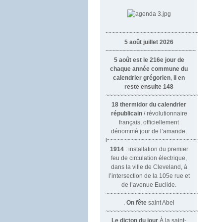
~~~~~~~~~~~~~~~~~~~~~~~~~~~~~~
5 août juillet 2026
~~~~~~~~~~~~~~~~~~~~~~~~~~
5 août est le 216e jour de
chaque année commune du
calendrier grégorien
,
il en
reste ensuite 148
~~~~~~~~~~~~~~~~~~~~~~~~~~~~~~~~
18 thermidor du calendrier
républicain
/ révolutionnaire
français, officiellement
dénommé jour de l’amande.
l~~~~~~~~~~~~~~~~~~~~~~~~~~~
1914
: installation du premier
feu de circulation électrique,
dans la ville de Cleveland, à
l’intersection de la 105e rue et
de l’avenue Euclide.
~~~~~~~~~~~~~~~~~~~~~~~~~~~~~~
.
On fête
saint Abel
~~~~~~~~~~~~~~~~~~~~~~~~~~~~~~
Le dicton du jour
À la saint-