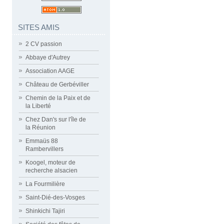
SITES AMIS
2 CV passion
Abbaye d'Autrey
Association AAGE
Château de Gerbéviller
Chemin de la Paix et de
la Liberté
Chez Dan's sur l'île de
la Réunion
Emmaüs 88
Rambervillers
Koogel, moteur de
recherche alsacien
La Fourmilière
Saint-Dié-des-Vosges
Shinkichi Tajiri