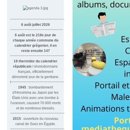
~~~~~~~~~~~~~~~~~~~~~~~~~~~~~~
6 août juillet 2026
~~~~~~~~~~~~~~~~~~~~~~~~~~
6 août est le 218e jour de
chaque année commune du
calendrier grégorien
,
il en
reste ensuite 147
~~~~~~~~~~~~~~~~~~~~~~~~~~~~~~~~
19 thermidor du calendrier
républicain
/ révolutionnaire
français, officiellement
dénommé jour de la gentiane.
l~~~~~~~~~~~~~~~~~~~~~~~~~~~
1945
: bombardement
d'Hiroshima au Japon par les
États-Unis avec une bombe à
l'uranium, causant 70 000 morts
et de nombreux blessés.
~~~~~~~~~~~~~~~~~~~~~~~~~~~~~~~
2015
: ouverture du nouveau
canal de Suez en Égypte.
~~~~~~~~~~~~~~~~~~~~~~~~~~~~~~~~~~~~