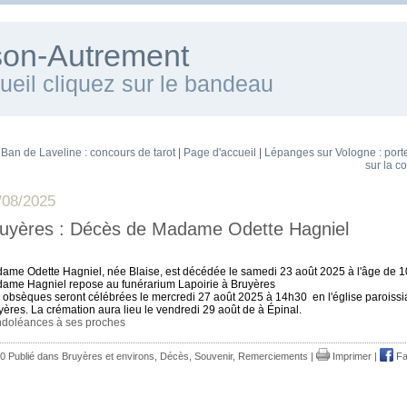
ison-Autrement
cueil cliquez sur le bandeau
 Ban de Laveline : concours de tarot
|
Page d'accueil
|
Lépanges sur Vologne : port
sur la c
/08/2025
uyères : Décès de Madame Odette Hagniel
~
ame Odette Hagniel, née Blaise, est décédée le samedi 23 août 2025 à l'âge de 1
ame Hagniel repose au funérarium Lapoirie à Bruyères
 obsèques seront célébrées le mercredi 27 août 2025 à 14h30 en l'église paroissi
yères. La crémation aura lieu le vendredi 29 août de à Épinal.
doléances à ses proches
0 Publié dans
Bruyères et environs
,
Décès, Souvenir, Remerciements
|
Imprimer
|
Fa