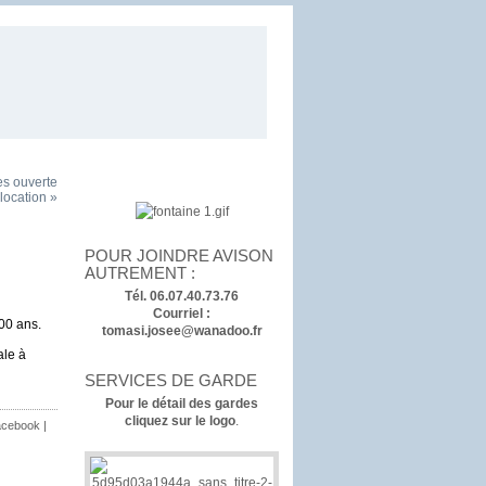
es ouverte
olocation »
POUR JOINDRE AVISON
AUTREMENT :
Tél. 06.07.40.73.76
Courriel :
00 ans.
tomasi.josee@wanadoo.fr
ale à
SERVICES DE GARDE
Pour le détail des gardes
cliquez sur le logo
.
cebook
|