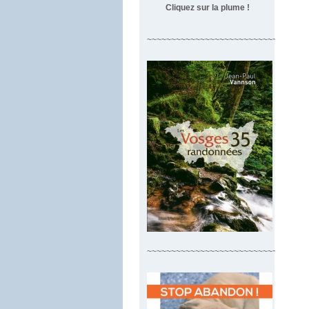
Cliquez sur la plume !
~~~~~~~~~~~~~~~~~~~~~~~~~~~~~~~~~
~~~~~~~~~~~~~~~~~~~~~~~~~~~~~~~~~