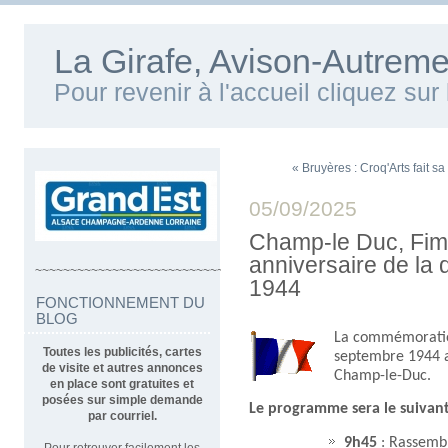
La Girafe, Avison-Autreme
Pour revenir à l'accueil cliquez su
« Bruyères : Croq'Arts fait sa
05/09/2025
Champ-le Duc, Fimé
anniversaire de la
~~~~~~~~~~~~~~~~~~~~~~~~~~~~~~~~~~
1944
FONCTIONNEMENT DU
BLOG
La commémoration
Toutes les publicités, cartes
septembre 1944 a
de visite et autres annonces
Champ-le-Duc. ​
en place sont gratuites et
posées sur simple demande
Le programme sera le suivan
par courriel.
9h45
: Rassembl
Pour retrouver facilement les