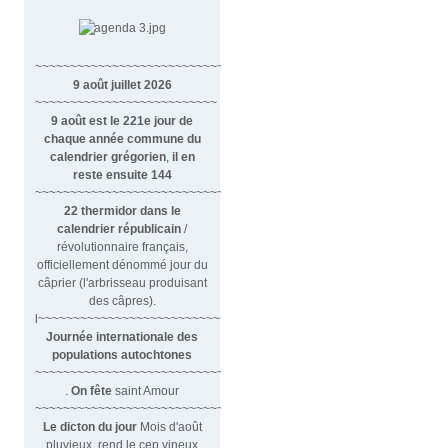
~~~~~~~~~~~~~~~~~~~~~~~~~~~~~~
9 août juillet 2026
~~~~~~~~~~~~~~~~~~~~~~~~~~
9 août est le 221e jour de
chaque année commune du
calendrier grégorien
,
il en
reste ensuite 144
~~~~~~~~~~~~~~~~~~~~~~~~~~~~~~~~
22 thermidor dans le
calendrier républicain
/
révolutionnaire français,
officiellement dénommé jour du
câprier (l'arbrisseau produisant
des câpres).
l~~~~~~~~~~~~~~~~~~~~~~~~~~~
Journée internationale des
populations autochtones
~~~~~~~~~~~~~~~~~~~~~~~~~~~
.
On fête
saint Amour
~~~~~~~~~~~~~~~~~~~~~~~~~~~~~~
Le dicton du jour
Mois d'août
pluvieux, rend le cep vineux