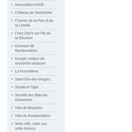
Association AAGE
Château de Gerbéviller
Chemin de la Paix et de
la Liberté
Chez Dan's sur l'île de
la Réunion
Emmaüs 88
Rambervillers
Koogel, moteur de
recherche alsacien
La Fourmilière
Saint-Dié-des-Vosges
Shinkichi Tajiri
Société des fêtes de
Gérardmer
Ville de Bruyères
Ville de Rambervillers
Votre ville, votre rue,
votre maison