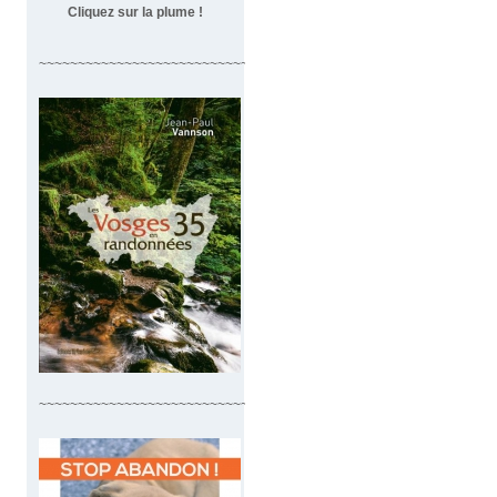
Cliquez sur la plume !
~~~~~~~~~~~~~~~~~~~~~~~~~~~~~~~~~~
~~~~~~~~~~~~~~~~~~~~~~~~~~~~~~~~~