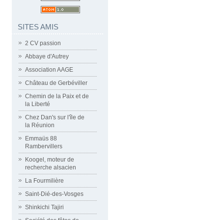
SITES AMIS
2 CV passion
Abbaye d'Autrey
Association AAGE
Château de Gerbéviller
Chemin de la Paix et de
la Liberté
Chez Dan's sur l'île de
la Réunion
Emmaüs 88
Rambervillers
Koogel, moteur de
recherche alsacien
La Fourmilière
Saint-Dié-des-Vosges
Shinkichi Tajiri