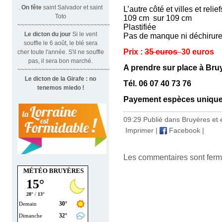
.
On fête
saint Salvador et saint
L’autre côté et villes et relie
Toto
109 cm sur 109 cm
~~~~~~~~~~~~~~~~~~~~~~~~~~~~~~
Plastifiée
Le dicton du jour
Si le vent
Pas de manque ni déchirur
souffle le 6 août, le blé sera
Prix :
35 euros
30 euros
cher toute l'année. S'il ne souffle
pas, il sera bon marché.
A prendre sur place à Bru
~~~~~~~~~~~~~~~~~~~~~~~~~~~~~~~
Le dicton de la Girafe : no
Tél. 06 07 40 73 76
tenemos miedo !
Payement espèces uniqu
09:29 Publié dans
Bruyères et 
Imprimer
|
Facebook
|
Les commentaires sont ferm
MÉTÉO BRUYÈRES