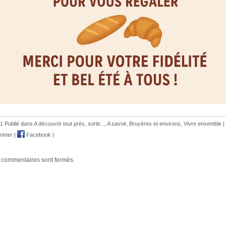
1 Publié dans
A découvrir tout près, sortir...
,
A savoir
,
Bruyères et environs
,
Vivre ensemble
|
rimer
|
Facebook
|
 commentaires sont fermés.
~~~