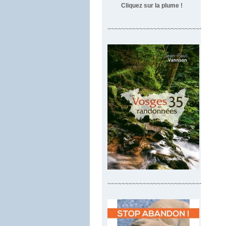
Cliquez sur la plume !
~~~~~~~~~~~~~~~~~~~~~~~~~~~~~~~~~
~~~~~~~~~~~~~~~~~~~~~~~~~~~~~~~~~