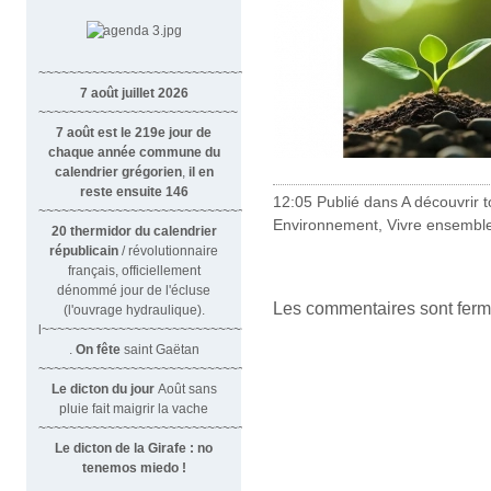
~~~~~~~~~~~~~~~~~~~~~~~~~~~~~~
7 août juillet 2026
~~~~~~~~~~~~~~~~~~~~~~~~~~
7 août est le 219e jour de
chaque année commune du
calendrier grégorien
,
il en
reste ensuite 146
12:05 Publié dans
A découvrir to
~~~~~~~~~~~~~~~~~~~~~~~~~~~~~~~~
Environnement
,
Vivre ensembl
20 thermidor du calendrier
républicain
/ révolutionnaire
français, officiellement
dénommé jour de l'écluse
Les commentaires sont ferm
(l'ouvrage hydraulique).
l~~~~~~~~~~~~~~~~~~~~~~~~~~~
.
On fête
saint Gaëtan
~~~~~~~~~~~~~~~~~~~~~~~~~~~~~~
Le dicton du jour
Août sans
pluie fait maigrir la vache
~~~~~~~~~~~~~~~~~~~~~~~~~~~~~~~
Le dicton de la Girafe : no
tenemos miedo !