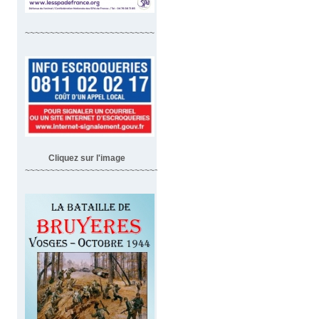
~~~~~~~~~~~~~~~~~~~~~~~~~~
Cliquez sur l'image
~~~~~~~~~~~~~~~~~~~~~~~~~~~~~~~~~~~~