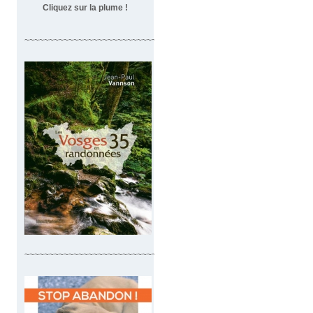
Cliquez sur la plume !
~~~~~~~~~~~~~~~~~~~~~~~~~~~~~~~~~~
~~~~~~~~~~~~~~~~~~~~~~~~~~~~~~~~~