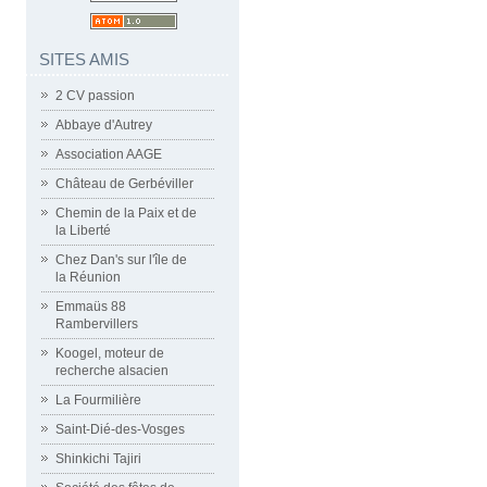
SITES AMIS
2 CV passion
Abbaye d'Autrey
Association AAGE
Château de Gerbéviller
Chemin de la Paix et de
la Liberté
Chez Dan's sur l'île de
la Réunion
Emmaüs 88
Rambervillers
Koogel, moteur de
recherche alsacien
La Fourmilière
Saint-Dié-des-Vosges
Shinkichi Tajiri