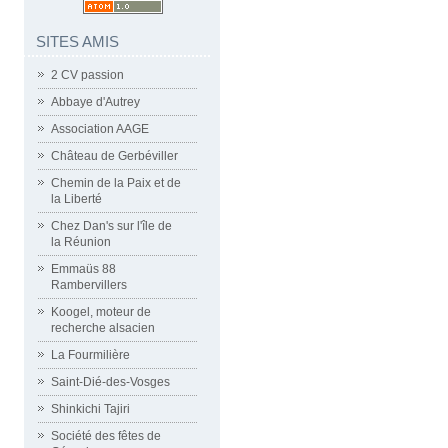
SITES AMIS
2 CV passion
Abbaye d'Autrey
Association AAGE
Château de Gerbéviller
Chemin de la Paix et de
la Liberté
Chez Dan's sur l'île de
la Réunion
Emmaüs 88
Rambervillers
Koogel, moteur de
recherche alsacien
La Fourmilière
Saint-Dié-des-Vosges
Shinkichi Tajiri
Société des fêtes de