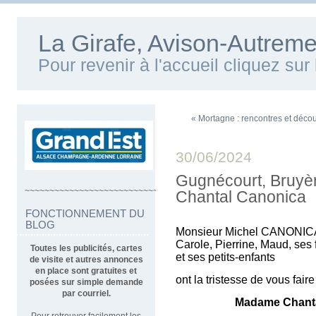
La Girafe, Avison-Autreme
Pour revenir à l'accueil cliquez su
« Mortagne : rencontres et déco
30/06/2024
Gugnécourt, Bruyè
~~~~~~~~~~~~~~~~~~~~~~~~~~~~~~~~~~
Chantal Canonica
FONCTIONNEMENT DU
BLOG
Monsieur Michel CANONICA
Carole, Pierrine, Maud, ses fi
Toutes les publicités, cartes
et ses petits-enfants
de visite et autres annonces
en place sont gratuites et
ont la tristesse de vous fair
posées sur simple demande
par courriel.
Madame
Chant
Pour retrouver facilement les