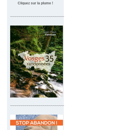
Cliquez sur la plume !
~~~~~~~~~~~~~~~~~~~~~~~~~~~~~~~~~~
~~~~~~~~~~~~~~~~~~~~~~~~~~~~~~~~~