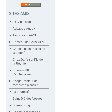
SITES AMIS
2 CV passion
Abbaye d'Autrey
Association AAGE
Château de Gerbéviller
Chemin de la Paix et de
la Liberté
Chez Dan's sur l'île de
la Réunion
Emmaüs 88
Rambervillers
Koogel, moteur de
recherche alsacien
La Fourmilière
Saint-Dié-des-Vosges
Shinkichi Tajiri