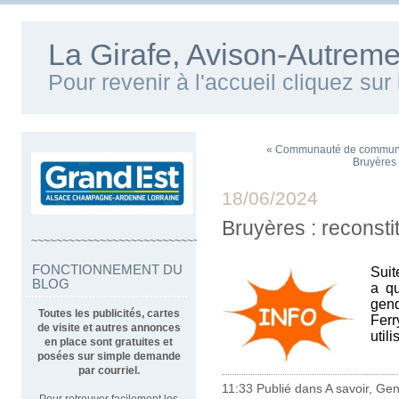
La Girafe, Avison-Autreme
Pour revenir à l'accueil cliquez su
« Communauté de communes
Bruyères 
18/06/2024
Bruyères : reconsti
~~~~~~~~~~~~~~~~~~~~~~~~~~~~~~~~~~
FONCTIONNEMENT DU
Suite
BLOG
a qu
gend
Toutes les publicités, cartes
Ferr
de visite et autres annonces
util
en place sont gratuites et
posées sur simple demande
par courriel.
11:33 Publié dans
A savoir
,
Gen
Pour retrouver facilement les