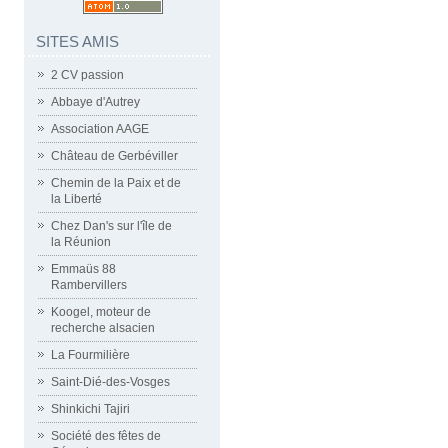
SITES AMIS
2 CV passion
Abbaye d'Autrey
Association AAGE
Château de Gerbéviller
Chemin de la Paix et de
la Liberté
Chez Dan's sur l'île de
la Réunion
Emmaüs 88
Rambervillers
Koogel, moteur de
recherche alsacien
La Fourmilière
Saint-Dié-des-Vosges
Shinkichi Tajiri
Société des fêtes de