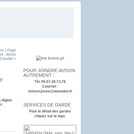
ne.
|
Page
ne : décès
 Claudel »
POUR JOINDRE AVISON
AUTREMENT :
e
Tél. 06.07.40.73.76
Courriel :
tomasi.josee@wanadoo.fr
a région
SERVICES DE GARDE
es
Pour le détail des gardes
cliquez sur le logo
.