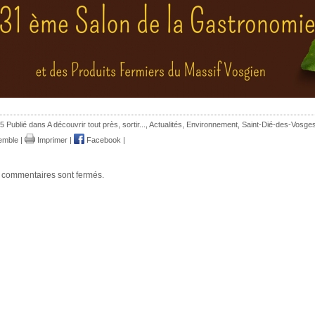
5 Publié dans
A découvrir tout près, sortir...
,
Actualités
,
Environnement
,
Saint-Dié-des-Vosge
emble
|
Imprimer
|
Facebook
|
 commentaires sont fermés.