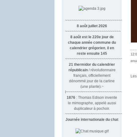
~~~~~~~~~~~~~~~~~~~~~~~~~~~~~~
8 août juillet 2026
~~~~~~~~~~~~~~~~~~~~~~~~~~
8 août est le 220e jour de
chaque année commune du
calendrier grégorien
,
il en
reste ensuite 145
12:0
~~~~~~~~~~~~~~~~~~~~~~~~~~~~~~~~
ens
21 thermidor du calendrier
républicain
/ révolutionnaire
français, officiellement
Les
dénommé jour de la carline
(une plante).~
l~~~~~~~~~~~~~~~~~~~~~~~~~~~
1876
: Thomas Edison invente
le mimographe, appelé aussi
duplicateur à pochoir.
~~~~~~~~~~~~~~~~~~~~~~~~~~~
Journée internationale du chat