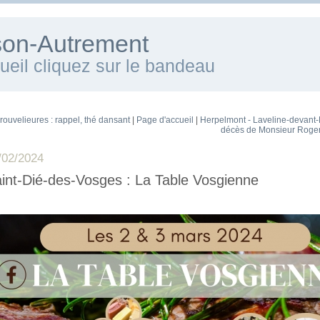
ison-Autrement
cueil cliquez sur le bandeau
rouvelieures : rappel, thé dansant
|
Page d'accueil
|
Herpelmont - Laveline-devant-
décès de Monsieur Roger
/02/2024
int-Dié-des-Vosges : La Table Vosgienne
~