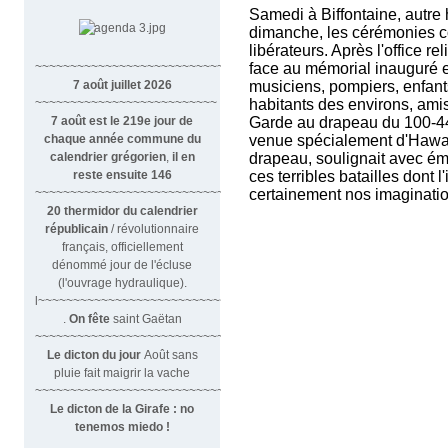
Samedi à Biffontaine, autre h
dimanche, les cérémonies
libérateurs. Après l'office re
~~~~~~~~~~~~~~~~~~~~~~~~~~~~~~
face au mémorial inauguré en
7 août juillet 2026
musiciens, pompiers, enfant
~~~~~~~~~~~~~~~~~~~~~~~~~~
habitants des environs, amis
7 août est le 219e jour de
Garde au drapeau du 100-4
chaque année commune du
venue spécialement d'Hawaï
calendrier grégorien
,
il en
drapeau, soulignait avec émo
reste ensuite 146
ces terribles batailles dont 
~~~~~~~~~~~~~~~~~~~~~~~~~~~~~~~~
certainement nos imaginatio
20 thermidor du calendrier
républicain
/ révolutionnaire
français, officiellement
dénommé jour de l'écluse
(l'ouvrage hydraulique).
l~~~~~~~~~~~~~~~~~~~~~~~~~~~
.
On fête
saint Gaëtan
~~~~~~~~~~~~~~~~~~~~~~~~~~~~~~
Le dicton du jour
Août sans
pluie fait maigrir la vache
~~~~~~~~~~~~~~~~~~~~~~~~~~~~~~~
Le dicton de la Girafe : no
tenemos miedo !