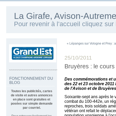
La Girafe, Avison-Autreme
Pour revenir à l'accueil cliquez su
« Lépanges sur Vologne et Prey : ap
25/10/2011
Bruyères : le cours 
~~~~~~~~~~~~~~~~~~~~~~~~~~~~~~~~~~
FONCTIONNEMENT DU
Des commémorations et un
BLOG
des 22 et 23 octobre 2011 
de l'Avison et de Bruyère
Toutes les publicités, cartes
de visite et autres annonces
Soixante-sept ans après le v
en place sont gratuites et
combat du 100-442e, un rég
posées sur simple demande
reproches, trois soldats amé
par courriel.
vétéran ont refait le déplac
population vosgienne à l'occ
Pour retrouver facilement les