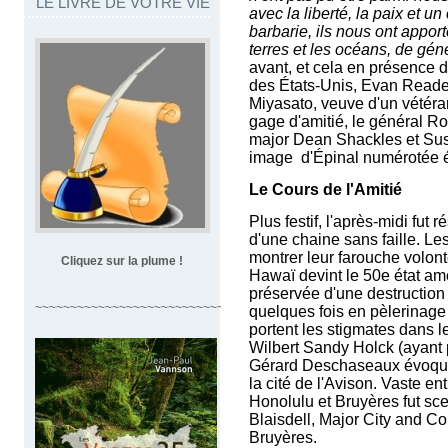
LE LIVRE DE VOTRE VIE
avec la liberté, la paix et u
barbarie, ils nous ont appor
terres et les océans, de gén
avant, et cela en présence 
des États-Unis, Evan Reade,
Miyasato, veuve d'un vétéra
gage d'amitié, le général Ro
major Dean Shackles et Sus
image d'Épinal numérotée év
Le Cours de l'Amitié
Plus festif, l'après-midi fut
d'une chaine sans faille.
Les
montrer leur farouche volont
Cliquez sur la plume !
Hawaï devint le 50e état amé
préservée d'une destruction
~~~~~~~~~~~~~~~~~~~~~~~~~~~~~~~~~~
quelques fois en pèlerinage 
portent les stigmates dans 
Wilbert Sandy Holck (ayant pa
Gérard Deschaseaux évoquèr
la cité de l'Avison. Vaste en
Honolulu et Bruyères fut sce
Blaisdell, Major City and Co
Bruyères.