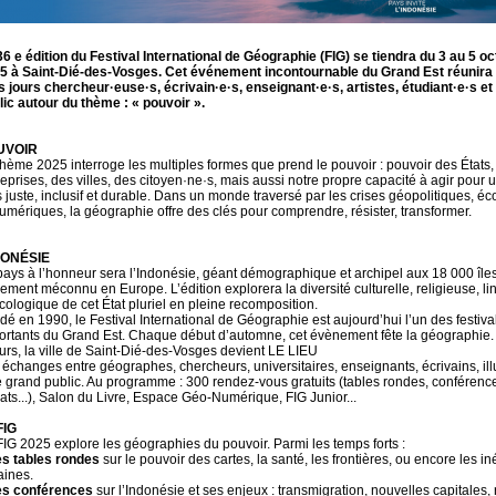
36 e édition du Festival International de Géographie (FIG) se tiendra du 3 au 5 o
5 à Saint-Dié-des-Vosges. Cet événement incontournable du Grand Est réunira
is jours chercheur·euse·s, écrivain·e·s, enseignant·e·s, artistes, étudiant·e·s et
lic autour du thème : « pouvoir ».
UVOIR
thème 2025 interroge les multiples formes que prend le pouvoir : pouvoir des États,
reprises, des villes, des citoyen·ne·s, mais aussi notre propre capacité à agir pour
s juste, inclusif et durable. Dans un monde traversé par les crises géopolitiques, é
numériques, la géographie offre des clés pour comprendre, résister, transformer.
DONÉSIE
pays à l’honneur sera l’Indonésie, géant démographique et archipel aux 18 000 île
gement méconnu en Europe. L’édition explorera la diversité culturelle, religieuse, li
écologique de cet État pluriel en pleine recomposition.
dé en 1990, le Festival International de Géographie est aujourd’hui l’un des festival
ortants du Grand Est. Chaque début d’automne, cet évènement fête la géographie
ours, la ville de Saint-Dié-des-Vosges devient LE LIEU
 échanges entre géographes, chercheurs, universitaires, enseignants, écrivains, ill
le grand public. Au programme : 300 rendez-vous gratuits (tables rondes, conférenc
ats...), Salon du Livre, Espace Géo-Numérique, FIG Junior...
FIG
FIG 2025 explore les géographies du pouvoir. Parmi les temps forts :
s tables rondes
sur le pouvoir des cartes, la santé, les frontières, ou encore les in
aines.
s conférences
sur l’Indonésie et ses enjeux : transmigration, nouvelles capitales, 