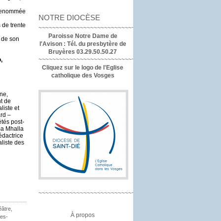
 renommée
NOTRE DIOCÈSE
 de trente
~~~~~~~~~~~~~~~~~~~~~~~~~~~~~~~~~~
Paroisse Notre Dame de
 de son
l'Avison :
Tél. du presbytère de
Bruyères 03.29.50.50.27
,
~~~~~~~~~~~~~~~~~~~~~~~~~~~~~~~~
Cliquez sur le logo de l'Eglise
catholique des Vosges
ne,
nt de
liste et
ard –
tés post-
ma Mhalla
édactrice
liste des
~~~~~~~~~~~~~~~~~~~~~~~~~~~~~~~~
âtre,
À propos
des-