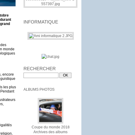
ctobre
 durant
INFORMATIQUE
 grand
 des
 un monde
cologiques
RECHERCHER
s, encore
nguistique
s les plus
ALBUMS PHOTOS
. Pendant
ustrateurs
es,
égalités
Coupe du monde 2018
Archives des albums
religion,