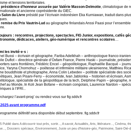
isme et tensions territoriales.
 présidence d’honneur assurée par Valérie Masson-Delmotte
, climatologue de
ernationale et ancienne coprésidente du GIEC.
n Salon du Livre
présidé par l’écrivain indonésien Eka Kurniawan, traduit dans plus
gues.
a remise du Prix Vautrin-Lud
au géographe finlandais Anssi Paasi pour l’ensemble
re.
toujours : rencontres, projections, spectacles, FIG Junior, expositions, cafés géo
tronomie, dédicaces, ateliers, géo-numérique et rencontres scolaires
....
mi les invité·e·s :
hel Bussi – écrivain et géographe, Fariba Adelkhah – anthropologue franco-iranien
ile Duflot – directrice générale d’Oxfam France, Pierre Haski – journaliste, préside
orters sans frontières, Frédéric Encel – géopolitologue, Raphaëlle Bacqué – journa
rice, Yaryna Chornohuz – poétesse et infirmière militaire ukrainienne, Matthieu Ric
ne bouddhiste et photographe, Anna Colin Lebedev – politiste spécialiste des socié
iétiques, Jean Pisani-Ferry – économiste, Ivan Jablonka – historien et écrivain, As
olitologue, spécialiste de la géopolitique de la tech, Delphine Papin – géographe, r
chef au Monde, In Koli Jean Bofane – écrivain congolais, Laurence Nardon – spécia
iques à l’IFRI...
échargez l’avant-prog’ ou rendez-vous sur fig.sddv.fr
 2025-avant programme.pdf
programme définitif sera disponible début septembre. fig.sddv.fr
5 Publié dans
A découvrir tout près, sortir...
,
A savoir
,
Actualités
,
Arts, littérature...
,
Cinéma, thé
ue...
,
Dossiers spéciaux
,
Environnement
,
Juste un peu d'histoire-géo
,
Patrimoine
,
Saint-Dié-
~~~