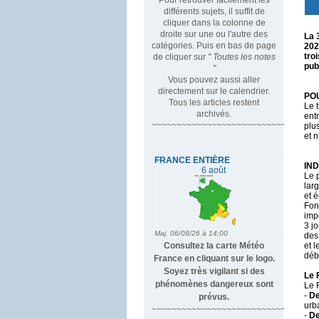
différents sujets, il suffit de
cliquer dans la colonne de
droite sur une ou l'autre des
La 
catégories. Puis en bas de page
202
tro
de cliquer sur
" Toutes les notes
pub
"
Vous pouvez aussi aller
directement sur le calendrier.
PO
Tous les articles restent
Le 
archivés.
ent
~~~~~~~~~~~~~~~~~~~~~~~~~~~~~~~~~
plu
et 
IN
Le 
lar
et 
Fon
imp
3 j
des
Consultez la carte Météo
et 
déb
France en cliquant sur le logo.
Soyez très vigilant si des
Le 
phénomènes dangereux sont
Le 
-
De
prévus.
urb
~~~~~~~~~~~~~~~~~~~~~~~~~~~~
-
De