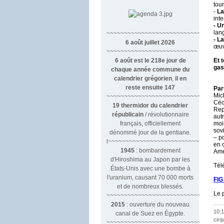
tour
-
La
int
- U
lan
~~~~~~~~~~~~~~~~~~~~~~~~~~~~~~
- L
6 août juillet 2026
œuv
~~~~~~~~~~~~~~~~~~~~~~~~~~
6 août est le 218e jour de
Et 
gas
chaque année commune du
calendrier grégorien
,
il en
reste ensuite 147
Par
Mic
~~~~~~~~~~~~~~~~~~~~~~~~~~~~~~~~
Céc
19 thermidor du calendrier
Rep
républicain
/ révolutionnaire
aut
français, officiellement
moi
sov
dénommé jour de la gentiane.
– p
l~~~~~~~~~~~~~~~~~~~~~~~~~~~
en 
1945
: bombardement
Amér
d'Hiroshima au Japon par les
Tél
États-Unis avec une bombe à
l'uranium, causant 70 000 morts
FIG
et de nombreux blessés.
Le 
~~~~~~~~~~~~~~~~~~~~~~~~~~~~~~~
2015
: ouverture du nouveau
10:1
canal de Suez en Égypte.
cirq
~~~~~~~~~~~~~~~~~~~~~~~~~~~~~~~~~