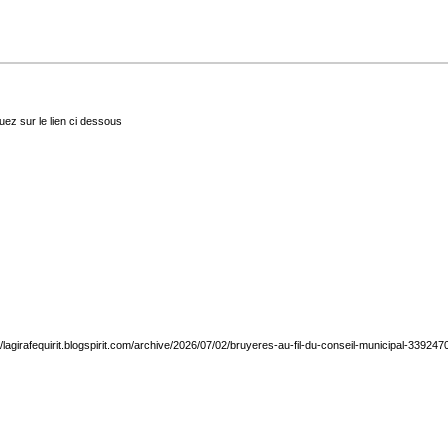
quez sur le lien ci dessous
//lagirafequirit.blogspirit.com/archive/2026/07/02/bruyeres-au-fil-du-conseil-municipal-339247