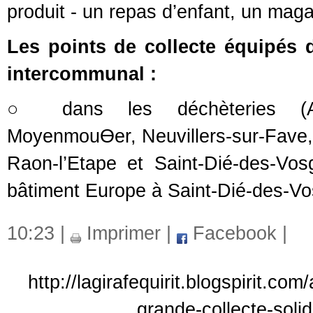
produit - un repas
d’enfant, un maga
Les points de collecte équipés d
intercommunal :
○ dans les déchèteries (Anoul
MoyenmouƟer, Neuvillers-sur-Fave,
Raon-l’Etape et Saint-Dié-des-Vo
bâtiment Europe à Saint-Dié-des-V
10:23 |
Imprimer
|
Facebook
|
http://lagirafequirit.blogspirit.c
grande-collecte-soli