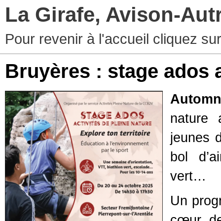
La Girafe, Avison-Au
Pour revenir à l'accueil cliquez s
Bruyères : stage ados
Autom
nature 
jeunes 
bol d’ai
vert…
Un progr
cœur de