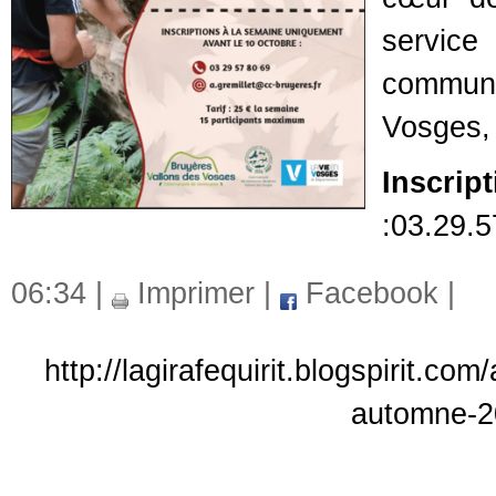
servic
communa
Vosges, 
Inscrip
:03.29.5
06:34 |
Imprimer
|
Facebook
|
http://lagirafequirit.blogspirit.c
automne-2