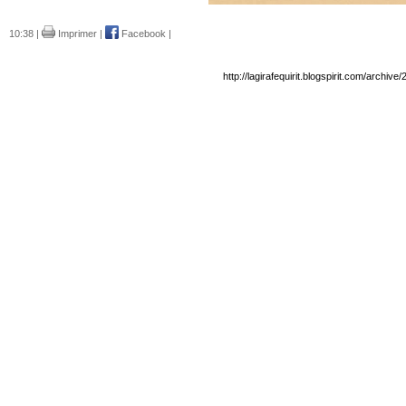
10:38 |
Imprimer
|
Facebook
|
http://lagirafequirit.blogspirit.com/arch