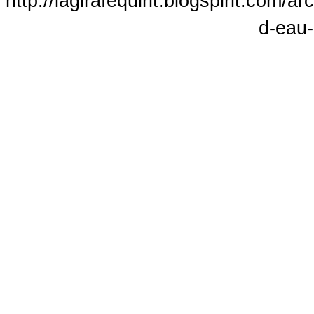
http://lagirafequirit.blogspirit.com/
d-eau