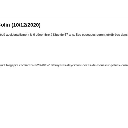
olin
(10/12/2020)
écédé accidentellement le 6 décembre à l’âge de 67 ans. Ses obsèques seront célébrées dans 
fequirit.blogspirit.com/archive/2020/12/10/bruyeres-deycimont-deces-de-monsieur-patrick-coli