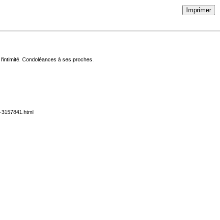
Imprimer
l'intimité. Condoléances à ses proches.
n-3157841.html