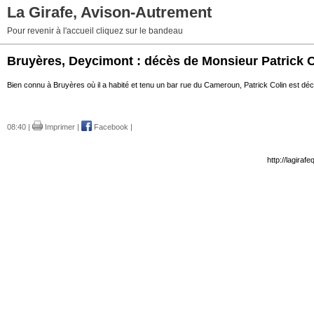
La Girafe, Avison-Autrement
Pour revenir à l'accueil cliquez sur le bandeau
Bruyères, Deycimont : décès de Monsieur Patrick C
Bien connu à Bruyères où il a habité et tenu un bar rue du Cameroun, Patrick Colin est d
08:40 |
Imprimer
|
Facebook
|
http://lagira