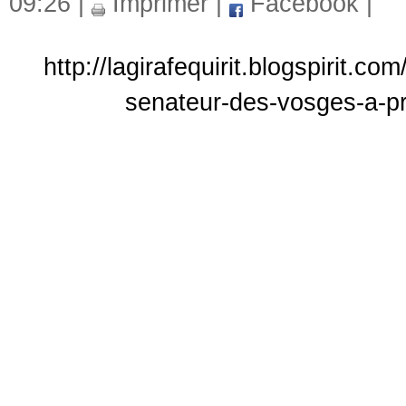
09:26 |
Imprimer
|
Facebook
|
http://lagirafequirit.blogspirit.c
senateur-des-vosges-a-p