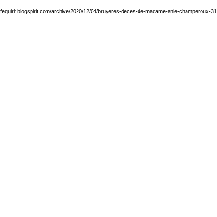
irafequirit.blogspirit.com/archive/2020/12/04/bruyeres-deces-de-madame-anie-champeroux-3