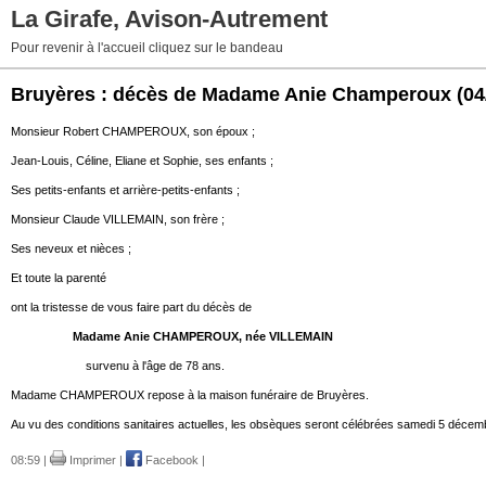
La Girafe, Avison-Autrement
Pour revenir à l'accueil cliquez sur le bandeau
Bruyères : décès de Madame Anie Champeroux
(04
Monsieur Robert CHAMPEROUX, son époux ;
Jean-Louis, Céline, Eliane et Sophie, ses enfants ;
Ses petits-enfants et arrière-petits-enfants ;
Monsieur Claude VILLEMAIN, son frère ;
Ses neveux et nièces ;
Et toute la parenté
ont la tristesse de vous faire part du décès de
Madame Anie CHAMPEROUX, née VILLEMAIN
survenu à l'âge de 78 ans.
Madame CHAMPEROUX repose à la maison funéraire de Bruyères.
Au vu des conditions sanitaires actuelles, les obsèques seront célébrées samedi 5 décembr
08:59 |
Imprimer
|
Facebook
|