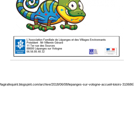
//lagirafequirit.blogspirit.com/archive/2018/06/08/lepanges-sur-vologne-accueil-loisirs-310686