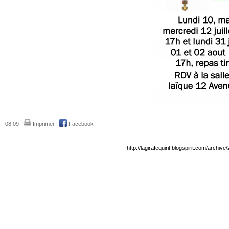
08:09 |
Imprimer
|
Facebook
|
http://lagirafequirit.blogspirit.com/arc