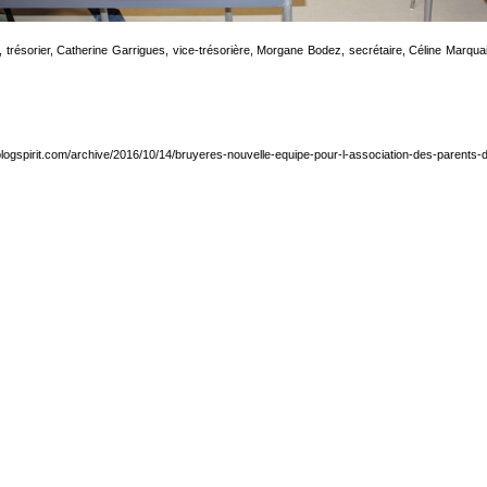
trésorier, Catherine Garrigues, vice-trésorière, Morgane Bodez, secrétaire, Céline Marqua
it.blogspirit.com/archive/2016/10/14/bruyeres-nouvelle-equipe-pour-l-association-des-parents-d