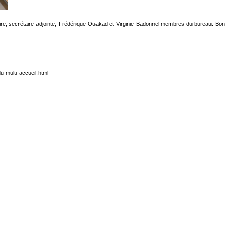
ire, secrétaire-adjointe, Frédérique Ouakad et Virginie Badonnel membres du bureau. Bon
u-multi-accueil.html