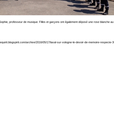
vec Sophie, professeur de musique. Filles et garçons ont également déposé une rose blanche
rafequirit.blogspirit.com/archive/2016/05/17/laval-sur-vologne-le-devoir-de-memoire-respecte-