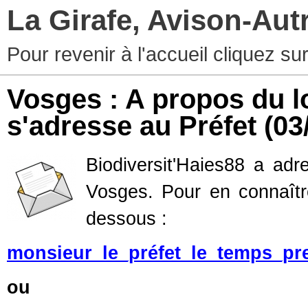
La Girafe, Avison-Au
Pour revenir à l'accueil cliquez s
Vosges : A propos du l
s'adresse au Préfet
(03
Biodiversit'Haies88 a adr
Vosges. Pour en connaître
dessous :
monsieur_le_préfet_le_temps_pr
ou