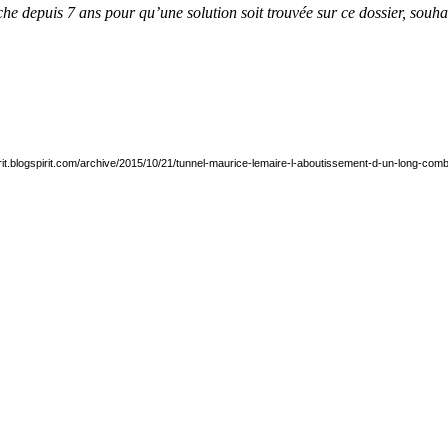
che depuis 7 ans pour qu’une solution soit trouvée sur ce dossier, souh
uirit.blogspirit.com/archive/2015/10/21/tunnel-maurice-lemaire-l-aboutissement-d-un-long-co