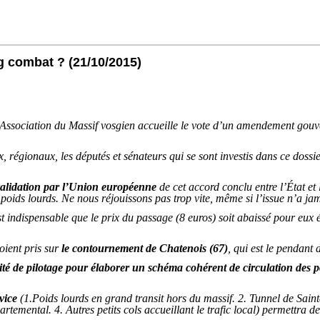
ng combat ?
(21/10/2015)
’Association du Massif vosgien accueille le vote d’un amendement gouve
, régionaux, les députés et sénateurs qui se sont investis dans ce doss
validation par l’Union européenne
de cet accord conclu entre l’État e
 poids lourds. Ne nous réjouissons pas trop vite, même si l’issue n’a ja
est indispensable que le prix du passage (8 euros) soit abaissé pour eu
oient pris sur
le contournement de Chatenois (67)
, qui est le pendant
ité de pilotage pour élaborer un schéma cohérent de circulation des p
vice
(1.Poids lourds en grand transit hors du massif. 2. Tunnel de Saint
mental. 4. Autres petits cols accueillant le trafic local) permettra de