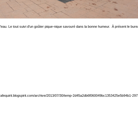
 d'eau. Le tout suivi d'un goûter pique-nique savouré dans la bonne humeur. À présent le bur
girafequirit.blogspirit.com/archive/2013/07/30/temp-2d45a2db6f060049bc1353425e5b94b1-29